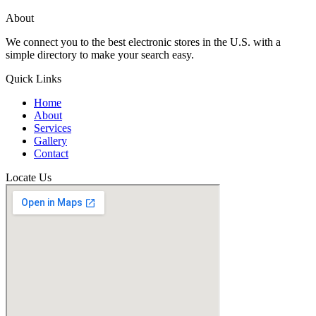
About
We connect you to the best electronic stores in the U.S. with a
simple directory to make your search easy.
Quick Links
Home
About
Services
Gallery
Contact
Locate Us