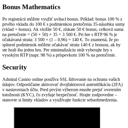
Bonus Mathematics
Po registrácii môžete využiť uvítací bonus. Príklad: bonus 100 % z
prvého vkladu do 100 € s podmienkou pretočenia 35-násobku sumy
(vklad + bonus). Ak vložíte 50 €, získate 50 € bonus, celková suma
na pretočenie = (50 + 50) × 35 = 3 500 €. Pri hre s RTP 96 % je
očakávaná strata: 3 500 × (1 – 0,96) = 140 €. To znamená, že po
splnení podmienok môžete očakávať stratu 140 € z bonusu, ak by
ste hrali iba jednu hru. Pre minimalizáciu strát vyberajte hry s
vysokým RTP (napr. 98 %) a príspevkom 100 % na pretočenie.
Security
Admiral Casino online používa SSL šifrovanie na ochranu vašich
údajov. Odporúčame aktivovať dvojfaktorovú autentifikáciu (2FA)
v nastaveniach účtu. Pred prvým výberom musíte prejsť overením
totožnosti (KYC), čo zvyšuje bezpečnosť. Hrajte zodpovedne –
stanovte si limity vkladov a využívajte funkcie sebaobmedzenia.