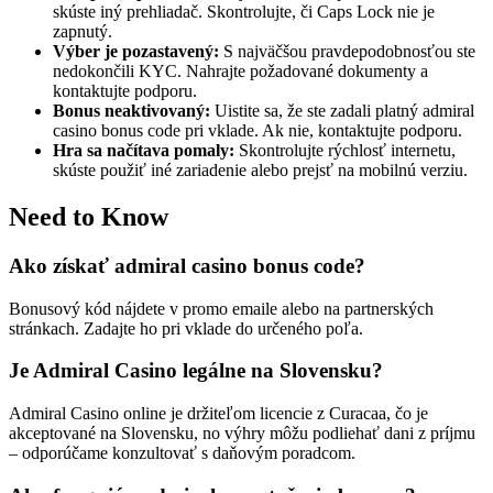
skúste iný prehliadač. Skontrolujte, či Caps Lock nie je
zapnutý.
Výber je pozastavený:
S najväčšou pravdepodobnosťou ste
nedokončili KYC. Nahrajte požadované dokumenty a
kontaktujte podporu.
Bonus neaktivovaný:
Uistite sa, že ste zadali platný admiral
casino bonus code pri vklade. Ak nie, kontaktujte podporu.
Hra sa načítava pomaly:
Skontrolujte rýchlosť internetu,
skúste použiť iné zariadenie alebo prejsť na mobilnú verziu.
Need to Know
Ako získať admiral casino bonus code?
Bonusový kód nájdete v promo emaile alebo na partnerských
stránkach. Zadajte ho pri vklade do určeného poľa.
Je Admiral Casino legálne na Slovensku?
Admiral Casino online je držiteľom licencie z Curacaa, čo je
akceptované na Slovensku, no výhry môžu podliehať dani z príjmu
– odporúčame konzultovať s daňovým poradcom.