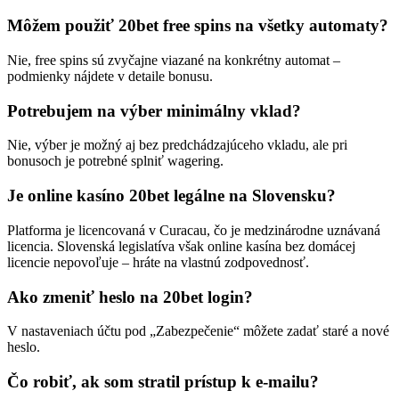
Môžem použiť 20bet free spins na všetky automaty?
Nie, free spins sú zvyčajne viazané na konkrétny automat –
podmienky nájdete v detaile bonusu.
Potrebujem na výber minimálny vklad?
Nie, výber je možný aj bez predchádzajúceho vkladu, ale pri
bonusoch je potrebné splniť wagering.
Je online kasíno 20bet legálne na Slovensku?
Platforma je licencovaná v Curacau, čo je medzinárodne uznávaná
licencia. Slovenská legislatíva však online kasína bez domácej
licencie nepovoľuje – hráte na vlastnú zodpovednosť.
Ako zmeniť heslo na 20bet login?
V nastaveniach účtu pod „Zabezpečenie“ môžete zadať staré a nové
heslo.
Čo robiť, ak som stratil prístup k e‑mailu?