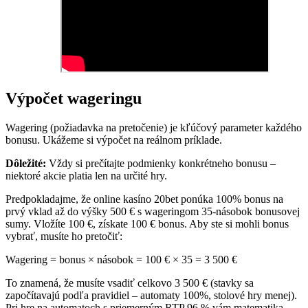
Výpočet wageringu
Wagering (požiadavka na pretočenie) je kľúčový parameter každého
bonusu. Ukážeme si výpočet na reálnom príklade.
Dôležité:
Vždy si prečítajte podmienky konkrétneho bonusu –
niektoré akcie platia len na určité hry.
Predpokladajme, že online kasíno 20bet ponúka 100% bonus na
prvý vklad až do výšky 500 € s wageringom 35-násobok bonusovej
sumy. Vložíte 100 €, získate 100 € bonus. Aby ste si mohli bonus
vybrať, musíte ho pretočiť:
Wagering = bonus × násobok = 100 € × 35 = 3 500 €
To znamená, že musíte vsadiť celkovo 3 500 € (stavky sa
započítavajú podľa pravidiel – automaty 100%, stolové hry menej).
Pri hre na automatoch s priemerným RTP 96 % vám matematika