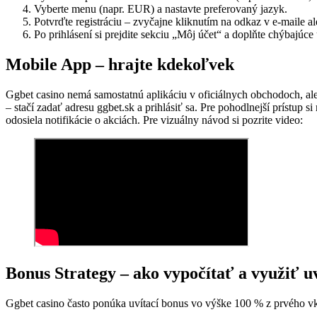
Vyberte menu (napr. EUR) a nastavte preferovaný jazyk.
Potvrďte registráciu – zvyčajne kliknutím na odkaz v e-maile
Po prihlásení si prejdite sekciu „Môj účet“ a doplňte chýbajúce 
Mobile App – hrajte kdekoľvek
Ggbet casino nemá samostatnú aplikáciu v oficiálnych obchodoch, al
– stačí zadať adresu ggbet.sk a prihlásiť sa. Pre pohodlnejší príst
odosiela notifikácie o akciách. Pre vizuálny návod si pozrite video:
Bonus Strategy – ako vypočítať a využiť u
Ggbet casino často ponúka uvítací bonus vo výške 100 % z prvého vkl