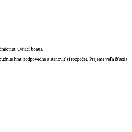
dmietnuť uvítací bonus.
udnite hrať zodpovedne a stanoviť si rozpočet. Prajeme veľa šťastia!