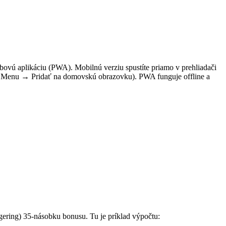
bovú aplikáciu (PWA). Mobilnú verziu spustíte priamo v prehliadači
ome: Menu → Pridať na domovskú obrazovku). PWA funguje offline a
gering) 35-násobku bonusu. Tu je príklad výpočtu: