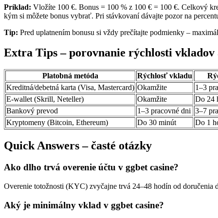
Príklad:
Vložíte 100 €. Bonus = 100 % z 100 € = 100 €. Celkový kred
kým si môžete bonus vybrať. Pri stávkovaní dávajte pozor na percentu
Tip:
Pred uplatnením bonusu si vždy prečítajte podmienky – maximáln
Extra Tips – porovnanie rýchlosti vkladov
Platobná metóda
Rýchlosť vkladu
Rý
Kreditná/debetná karta (Visa, Mastercard)
Okamžite
1–3 pr
E-wallet (Skrill, Neteller)
Okamžite
Do 24 
Bankový prevod
1–3 pracovné dni
3–7 pr
Kryptomeny (Bitcoin, Ethereum)
Do 30 minút
Do 1 h
Quick Answers – časté otázky
Ako dlho trvá overenie účtu v ggbet casine?
Overenie totožnosti (KYC) zvyčajne trvá 24–48 hodín od doručenia d
Aký je minimálny vklad v ggbet casine?