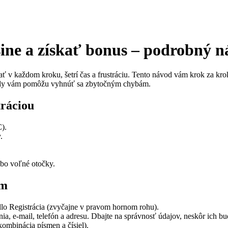
sine a získať bonus – podrobný 
vať v každom kroku, šetrí čas a frustráciu. Tento návod vám krok za kr
é rady vám pomôžu vyhnúť sa zbytočným chybám.
tráciou
).
.
ebo voľné otočky.
om
idlo Registrácia (zvyčajne v pravom hornom rohu).
ia, e-mail, telefón a adresu. Dbajte na správnosť údajov, neskôr ich b
kombinácia písmen a čísiel).