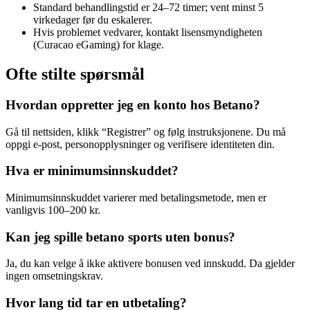
Standard behandlingstid er 24–72 timer; vent minst 5
virkedager før du eskalerer.
Hvis problemet vedvarer, kontakt lisensmyndigheten
(Curacao eGaming) for klage.
Ofte stilte spørsmål
Hvordan oppretter jeg en konto hos Betano?
Gå til nettsiden, klikk “Registrer” og følg instruksjonene. Du må
oppgi e-post, personopplysninger og verifisere identiteten din.
Hva er minimumsinnskuddet?
Minimumsinnskuddet varierer med betalingsmetode, men er
vanligvis 100–200 kr.
Kan jeg spille betano sports uten bonus?
Ja, du kan velge å ikke aktivere bonusen ved innskudd. Da gjelder
ingen omsetningskrav.
Hvor lang tid tar en utbetaling?