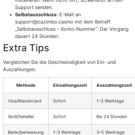
Support senden.
Selbstausschluss:
E-Mail an
support@cazimbo.casino mit dem Betreff
„Selbstausschluss – Konto-Nummer“. Der Vorgang
dauert 24 Stunden.
Extra Tips
Vergleichen Sie die Geschwindigkeit von Ein- und
Auszahlungen:
Methode
Einzahlungszeit
Auszahlungszeit
Visa/Mastercard
Sofort
1–3 Werktage
Skrill/Neteller
Sofort
Bis 24 Stunden
Banküberweisung
1–3 Werktage
3–5 Werktage