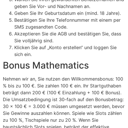
geben Sie Vor- und Nachnamen an.
Geben Sie Ihr Geburtsdatum ein (mind. 18 Jahre).
Bestätigen Sie Ihre Telefonnummer mit einem per
SMS zugesandten Code.
Akzeptieren Sie die AGB und bestätigen Sie, dass
Sie volljährig sind.
Klicken Sie auf „Konto erstellen“ und loggen Sie
sich ein.
Bonus Mathematics
Nehmen wir an, Sie nutzen den Willkommensbonus: 100
% bis zu 100 €. Sie zahlen 100 € ein. Ihr Startguthaben
beträgt dann 200 € (100 € Einzahlung + 100 € Bonus).
Die Umsatzbedingung ist 30-fach auf den Bonusbetrag:
30 x 100 € = 3.000 € müssen umgesetzt werden, bevor
Sie Gewinne auszahlen können. Spiele wie Slots zählen
zu 100 %, Tischspiele nur zu 20 %. Wenn Sie
hauptsächlich Slots spielen, beträgt der effektive