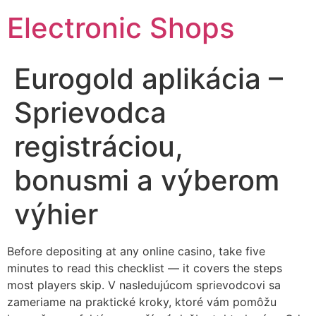
Electronic Shops
Eurogold aplikácia –
Sprievodca
registráciou,
bonusmi a výberom
výhier
Before depositing at any online casino, take five
minutes to read this checklist — it covers the steps
most players skip. V nasledujúcom sprievodcovi sa
zameriame na praktické kroky, ktoré vám pomôžu