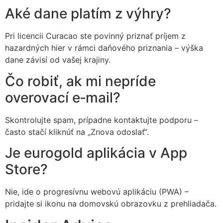
Aké dane platím z výhry?
Pri licencii Curacao ste povinný priznať príjem z
hazardných hier v rámci daňového priznania – výška
dane závisí od vašej krajiny.
Čo robiť, ak mi nepríde
overovací e‑mail?
Skontrolujte spam, prípadne kontaktujte podporu –
často stačí kliknúť na „Znova odoslať“.
Je eurogold aplikácia v App
Store?
Nie, ide o progresívnu webovú aplikáciu (PWA) –
pridajte si ikonu na domovskú obrazovku z prehliadača.