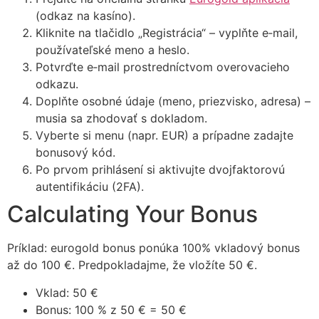
(odkaz na kasíno).
Kliknite na tlačidlo „Registrácia“ – vyplňte e‑mail,
používateľské meno a heslo.
Potvrďte e‑mail prostredníctvom overovacieho
odkazu.
Doplňte osobné údaje (meno, priezvisko, adresa) –
musia sa zhodovať s dokladom.
Vyberte si menu (napr. EUR) a prípadne zadajte
bonusový kód.
Po prvom prihlásení si aktivujte dvojfaktorovú
autentifikáciu (2FA).
Calculating Your Bonus
Príklad: eurogold bonus ponúka 100% vkladový bonus
až do 100 €. Predpokladajme, že vložíte 50 €.
Vklad: 50 €
Bonus: 100 % z 50 € = 50 €