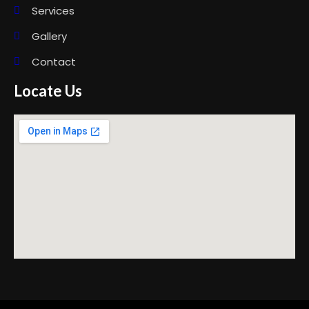
Services
Gallery
Contact
Locate Us