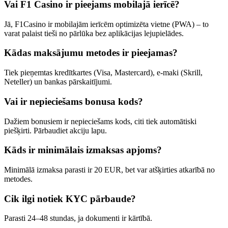
Vai F1 Casino ir pieejams mobilajā ierīcē?
Jā, F1Casino ir mobilajām ierīcēm optimizēta vietne (PWA) – to
varat palaist tieši no pārlūka bez aplikācijas lejupielādes.
Kādas maksājumu metodes ir pieejamas?
Tiek pieņemtas kredītkartes (Visa, Mastercard), e-maki (Skrill,
Neteller) un bankas pārskaitījumi.
Vai ir nepieciešams bonusa kods?
Dažiem bonusiem ir nepieciešams kods, citi tiek automātiski
piešķirti. Pārbaudiet akciju lapu.
Kāds ir minimālais izmaksas apjoms?
Minimālā izmaksa parasti ir 20 EUR, bet var atšķirties atkarībā no
metodes.
Cik ilgi notiek KYC pārbaude?
Parasti 24–48 stundas, ja dokumenti ir kārtībā.