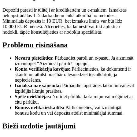
Depozīti parasti ir tūlītēji ar kredītkartēm un e-makiem. Izmaksas
tiek apstrādātas 1–5 darba dienu laikā atkarībā no metodes.
Minimālais depozīts ir 10 EUR, bet izmaksu limits var būt līdz
10 000 EUR mēnesī. Atcerieties, ka laimesti var tikt aplikti ar
nodokli, tāpēc konsultējieties ar nodokļu speciālistu.
Problēmu risināšana
Nevaru pieteikties:
Pārbaudiet paroli un e-pastu. Ja aizmirsāt,
izmantojiet “Aizmirsāt paroli?” opciju.
Konta verifikācija kavējas:
Pārliecinieties, ka dokumenti ir
skaidri un atbilst prasībām. Iesniedziet tos atkārtoti, ja
nepieciešams.
Izmaksa nav saņemta:
Pārbaudiet apstrādes laiku un vai esat
izpildījis likmju prasības.
Spēle neielādējas:
Notīriet pārlūka kešatmiņu vai mēģiniet ar
citu pārlūku.
Bonuss netika ieskaitīts:
Pārliecinieties, vai izmantojāt
bonusu kodu un vai depozīts atbilst minimālajai summai.
Bieži uzdotie jautājumi