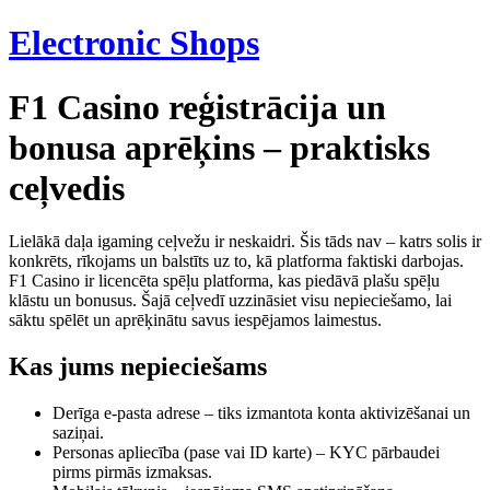
Skip
Electronic Shops
to
content
F1 Casino reģistrācija un
bonusa aprēķins – praktisks
ceļvedis
Lielākā daļa igaming ceļvežu ir neskaidri. Šis tāds nav – katrs solis ir
konkrēts, rīkojams un balstīts uz to, kā platforma faktiski darbojas.
F1 Casino ir licencēta spēļu platforma, kas piedāvā plašu spēļu
klāstu un bonusus. Šajā ceļvedī uzzināsiet visu nepieciešamo, lai
sāktu spēlēt un aprēķinātu savus iespējamos laimestus.
Kas jums nepieciešams
Derīga e-pasta adrese – tiks izmantota konta aktivizēšanai un
saziņai.
Personas apliecība (pase vai ID karte) – KYC pārbaudei
pirms pirmās izmaksas.