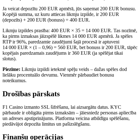
Ja veicat depozītu 200 EUR apmērā, jūs saņemat 200 EUR bonusu.
Kopējā summa, uz kuru attiecas likmju izpilde, ir 200 EUR
(depozīts) + 200 EUR (bonuss) = 400 EUR.
Likmju izpildes prasība: 400 EUR × 35 = 14 000 EUR. Tas nozīmē,
ka pirms izmaksas jāizspēlē likmes 14 000 EUR apmērā. Ja spēles
RTP ir 96%, paredzamie zaudējumi šajā procesā ir aptuveni
14 000 EUR × (1 – 0,96) = 560 EUR, bet bonuss ir 200 EUR, tāpēc
kopējais paredzamais zaudējums ir 360 EUR (ja spēlējat tikai
slotus).
Piezīme:
Likmju izpildi ietekmē spēļu veids – dažas spēles dod
lielāku procentuālo devumu. Vienmēr pārbaudiet bonusu
noteikumus.
Drošības pārskats
F1 Casino izmanto SSL šifrēšanu, lai aizsargātu datus. KYC
pārbaude ir obligāta pirms izmaksām – jāiesniedz personas apliecība
un adreses apstiprinājums. Platforma veicina atbildīgu spēlēšanu,
piedāvājot depozīta limitus un pašizslēgšanu.
Finanšu operācijas