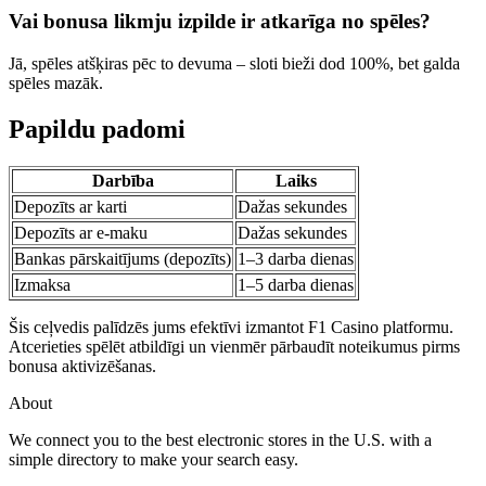
Vai bonusa likmju izpilde ir atkarīga no spēles?
Jā, spēles atšķiras pēc to devuma – sloti bieži dod 100%, bet galda
spēles mazāk.
Papildu padomi
Darbība
Laiks
Depozīts ar karti
Dažas sekundes
Depozīts ar e-maku
Dažas sekundes
Bankas pārskaitījums (depozīts)
1–3 darba dienas
Izmaksa
1–5 darba dienas
Šis ceļvedis palīdzēs jums efektīvi izmantot F1 Casino platformu.
Atcerieties spēlēt atbildīgi un vienmēr pārbaudīt noteikumus pirms
bonusa aktivizēšanas.
About
We connect you to the best electronic stores in the U.S. with a
simple directory to make your search easy.