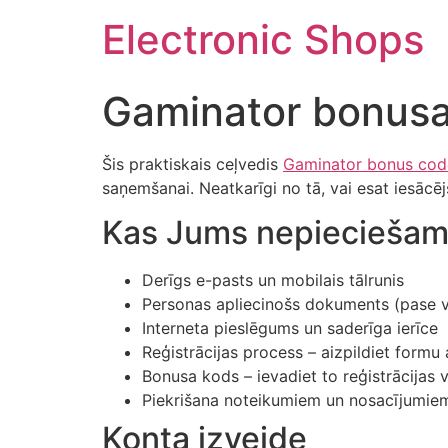
Electronic Shops
Gaminator bonusa 
Šis praktiskais ceļvedis
Gaminator bonus cod
saņemšanai. Neatkarīgi no tā, vai esat iesācējs
Kas Jums nepieciešam
Derīgs e-pasts un mobilais tālrunis
Personas apliecinošs dokuments (pase v
Interneta pieslēgums un saderīga ierīce
Reģistrācijas process – aizpildiet formu
Bonusa kods – ievadiet to reģistrācijas 
Piekrišana noteikumiem un nosacījumie
Konta izveide