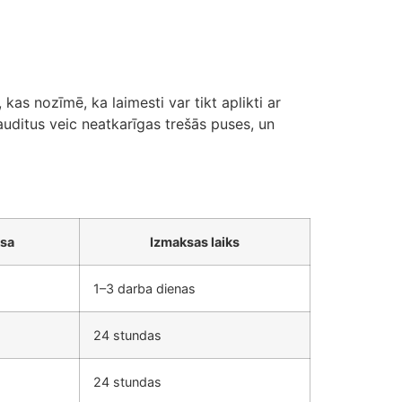
kas nozīmē, ka laimesti var tikt aplikti ar
auditus veic neatkarīgas trešās puses, un
ksa
Izmaksas laiks
1–3 darba dienas
24 stundas
24 stundas