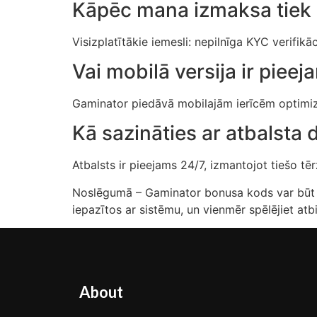
Kāpēc mana izmaksa tiek 
Visizplatītākie iemesli: nepilnīga KYC verifi
Vai mobilā versija ir piee
Gaminator piedāvā mobilajām ierīcēm optimizē
Kā sazināties ar atbalsta 
Atbalsts ir pieejams 24/7, izmantojot tiešo tē
Noslēgumā – Gaminator bonusa kods var būt izd
iepazītos ar sistēmu, un vienmēr spēlējiet atbi
About