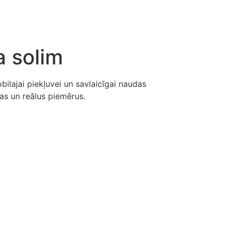
a solim
ilajai piekļuvei un savlaicīgai naudas
jas un reālus piemērus.