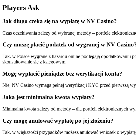
Players Ask
Jak długo czeka się na wypłatę w NV Casino?
Czas oczekiwania zależy od wybranej metody – portfele elektroniczn
Czy muszę płacić podatek od wygranej w NV Casino
Tak, w Polsce wygrane z hazardu online podlegają opodatkowaniu po
skonsultowanie się z księgowym.
Mogę wypłacić pieniądze bez weryfikacji konta?
Nie, NV Casino wymaga pełnej weryfikacji KYC przed pierwszą wypła
Jaka jest minimalna kwota wypłaty?
Minimalna kwota zależy od metody – dla portfeli elektronicznych w
Czy mogę anulować wypłatę po jej złożeniu?
Tak, w większości przypadków możesz anulować wniosek o wypłatę w ci