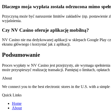
Dlaczego moja wypłata została odrzucona mimo speł
Przyczyną może być naruszenie limitów zakładów (np. postawienie z
wyjaśnienia.
Czy NV Casino oferuje aplikację mobilną?
NV Casino nie ma dedykowanej aplikacji w sklepach Google Play czy
ekranu głównego i korzystać jak z aplikacji.
Podsumowanie
Proces wypłaty w NV Casino jest przejrzysty, ale wymaga spełnieni
może przyspieszyć realizację transakcji. Pamiętaj o limitach, opłat
About
We connect you to the best electronic stores in the U.S. with a simple
Quick Links
Home
About