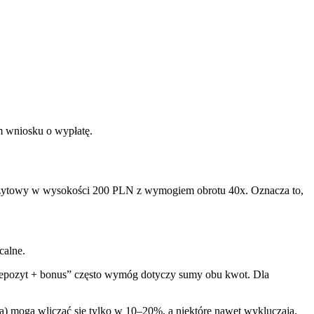
m wniosku o wypłatę.
epozytowy w wysokości 200 PLN z wymogiem obrotu 40x. Oznacza to,
calne.
„depozyt + bonus” często wymóg dotyczy sumy obu kwot. Dla
a) mogą wliczać się tylko w 10–20%, a niektóre nawet wykluczają.