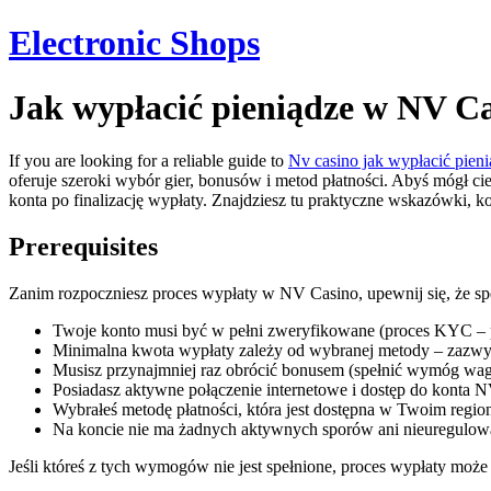
Skip
Electronic Shops
to
content
Jak wypłacić pieniądze w NV C
If you are looking for a reliable guide to
Nv casino jak wypłacić pien
oferuje szeroki wybór gier, bonusów i metod płatności. Abyś mógł 
konta po finalizację wypłaty. Znajdziesz tu praktyczne wskazówki, 
Prerequisites
Zanim rozpoczniesz proces wypłaty w NV Casino, upewnij się, że spe
Twoje konto musi być w pełni zweryfikowane (proces KYC – p
Minimalna kwota wypłaty zależy od wybranej metody – zazw
Musisz przynajmniej raz obrócić bonusem (spełnić wymóg wager
Posiadasz aktywne połączenie internetowe i dostęp do konta 
Wybrałeś metodę płatności, która jest dostępna w Twoim region
Na koncie nie ma żadnych aktywnych sporów ani nieuregulo
Jeśli któreś z tych wymogów nie jest spełnione, proces wypłaty może