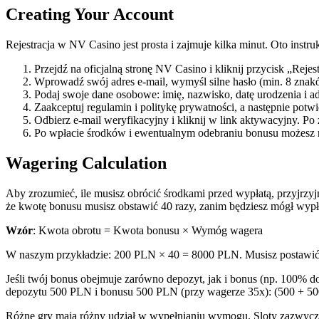
Creating Your Account
Rejestracja w NV Casino jest prosta i zajmuje kilka minut. Oto instru
Przejdź na oficjalną stronę NV Casino i kliknij przycisk „Rejes
Wprowadź swój adres e-mail, wymyśl silne hasło (min. 8 znaków
Podaj swoje dane osobowe: imię, nazwisko, datę urodzenia i 
Zaakceptuj regulamin i politykę prywatności, a następnie potw
Odbierz e-mail weryfikacyjny i kliknij w link aktywacyjny. Po
Po wpłacie środków i ewentualnym odebraniu bonusu możesz r
Wagering Calculation
Aby zrozumieć, ile musisz obrócić środkami przed wypłatą, przyjr
że kwotę bonusu musisz obstawić 40 razy, zanim będziesz mógł wyp
Wzór
: Kwota obrotu = Kwota bonusu × Wymóg wagera
W naszym przykładzie: 200 PLN × 40 = 8000 PLN. Musisz postawić z
Jeśli twój bonus obejmuje zarówno depozyt, jak i bonus (np. 100%
depozytu 500 PLN i bonusu 500 PLN (przy wagerze 35x): (500 + 50
Różne gry mają różny udział w wypełnianiu wymogu. Sloty zazwyczaj 