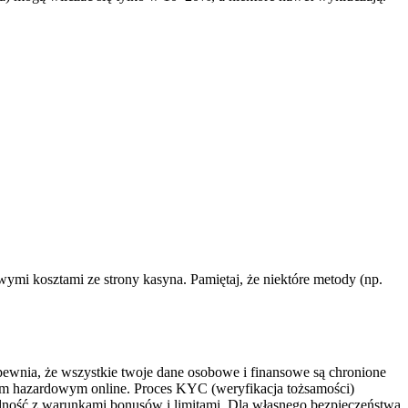
wymi kosztami ze strony kasyna. Pamiętaj, że niektóre metody (np.
pewnia, że wszystkie twoje dane osobowe i finansowe są chronione
om hazardowym online. Proces KYC (weryfikacja tożsamości)
dność z warunkami bonusów i limitami. Dla własnego bezpieczeństwa