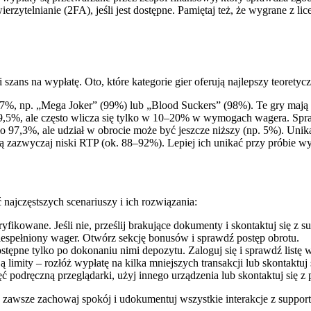
erzytelnianie (2FA), jeśli jest dostępne. Pamiętaj też, że wygrane 
ans na wypłatę. Oto, które kategorie gier oferują najlepszy teoretycz
%, np. „Mega Joker” (99%) lub „Blood Suckers” (98%). Te gry mają 
99,5%, ale często wlicza się tylko w 10–20% w wymogach wagera. Spr
ło 97,3%, ale udział w obrocie może być jeszcze niższy (np. 5%). Unikaj
 zazwyczaj niski RTP (ok. 88–92%). Lepiej ich unikać przy próbie wypł
ajczęstszych scenariuszy i ich rozwiązania:
yfikowane. Jeśli nie, prześlij brakujące dokumenty i skontaktuj się z s
iespełniony wager. Otwórz sekcję bonusów i sprawdź postęp obrotu.
stępne tylko po dokonaniu nimi depozytu. Zaloguj się i sprawdź listę w
ą limity – rozłóż wypłatę na kilka mniejszych transakcji lub skontaktuj 
ć podręczną przeglądarki, użyj innego urządzenia lub skontaktuj się z
zawsze zachowaj spokój i udokumentuj wszystkie interakcje z suppor