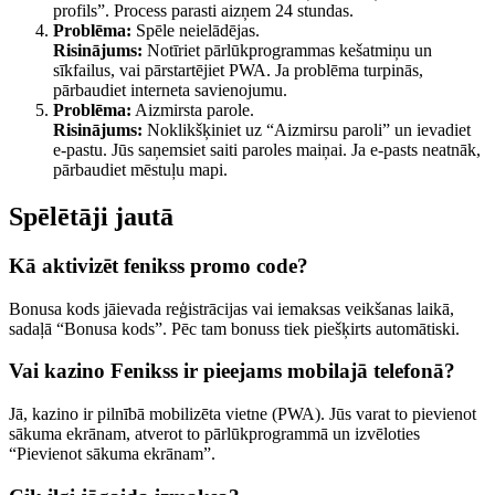
profils”. Process parasti aizņem 24 stundas.
Problēma:
Spēle neielādējas.
Risinājums:
Notīriet pārlūkprogrammas kešatmiņu un
sīkfailus, vai pārstartējiet PWA. Ja problēma turpinās,
pārbaudiet interneta savienojumu.
Problēma:
Aizmirsta parole.
Risinājums:
Noklikšķiniet uz “Aizmirsu paroli” un ievadiet
e-pastu. Jūs saņemsiet saiti paroles maiņai. Ja e-pasts neatnāk,
pārbaudiet mēstuļu mapi.
Spēlētāji jautā
Kā aktivizēt fenikss promo code?
Bonusa kods jāievada reģistrācijas vai iemaksas veikšanas laikā,
sadaļā “Bonusa kods”. Pēc tam bonuss tiek piešķirts automātiski.
Vai kazino Fenikss ir pieejams mobilajā telefonā?
Jā, kazino ir pilnībā mobilizēta vietne (PWA). Jūs varat to pievienot
sākuma ekrānam, atverot to pārlūkprogrammā un izvēloties
“Pievienot sākuma ekrānam”.