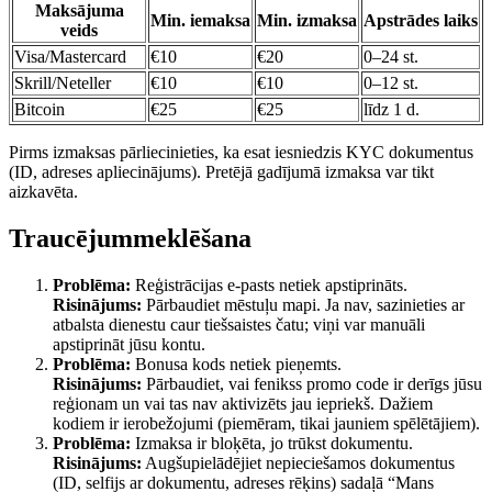
Maksājuma
Min. iemaksa
Min. izmaksa
Apstrādes laiks
veids
Visa/Mastercard
€10
€20
0–24 st.
Skrill/Neteller
€10
€10
0–12 st.
Bitcoin
€25
€25
līdz 1 d.
Pirms izmaksas pārliecinieties, ka esat iesniedzis KYC dokumentus
(ID, adreses apliecinājums). Pretējā gadījumā izmaksa var tikt
aizkavēta.
Traucējummeklēšana
Problēma:
Reģistrācijas e-pasts netiek apstiprināts.
Risinājums:
Pārbaudiet mēstuļu mapi. Ja nav, sazinieties ar
atbalsta dienestu caur tiešsaistes čatu; viņi var manuāli
apstiprināt jūsu kontu.
Problēma:
Bonusa kods netiek pieņemts.
Risinājums:
Pārbaudiet, vai fenikss promo code ir derīgs jūsu
reģionam un vai tas nav aktivizēts jau iepriekš. Dažiem
kodiem ir ierobežojumi (piemēram, tikai jauniem spēlētājiem).
Problēma:
Izmaksa ir bloķēta, jo trūkst dokumentu.
Risinājums:
Augšupielādējiet nepieciešamos dokumentus
(ID, selfijs ar dokumentu, adreses rēķins) sadaļā “Mans