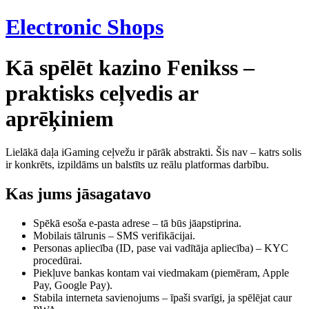
Skip
Electronic Shops
to
content
Kā spēlēt kazino Fenikss –
praktisks ceļvedis ar
aprēķiniem
Lielākā daļa iGaming ceļvežu ir pārāk abstrakti. Šis nav – katrs solis
ir konkrēts, izpildāms un balstīts uz reālu platformas darbību.
Kas jums jāsagatavo
Spēkā esoša e-pasta adrese – tā būs jāapstiprina.
Mobilais tālrunis – SMS verifikācijai.
Personas apliecība (ID, pase vai vadītāja apliecība) – KYC
procedūrai.
Piekļuve bankas kontam vai viedmakam (piemēram, Apple
Pay, Google Pay).
Stabila interneta savienojums – īpaši svarīgi, ja spēlējat caur