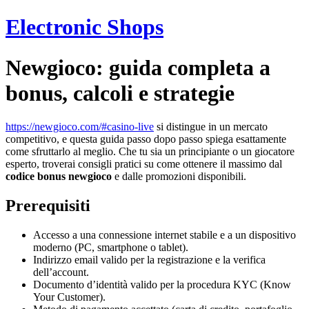
Skip
Electronic Shops
to
content
Newgioco: guida completa a
bonus, calcoli e strategie
https://newgioco.com/#casino-live
si distingue in un mercato
competitivo, e questa guida passo dopo passo spiega esattamente
come sfruttarlo al meglio. Che tu sia un principiante o un giocatore
esperto, troverai consigli pratici su come ottenere il massimo dal
codice bonus newgioco
e dalle promozioni disponibili.
Prerequisiti
Accesso a una connessione internet stabile e a un dispositivo
moderno (PC, smartphone o tablet).
Indirizzo email valido per la registrazione e la verifica
dell’account.
Documento d’identità valido per la procedura KYC (Know
Your Customer).