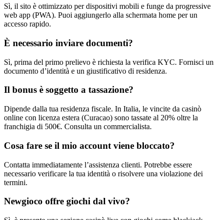
Sì, il sito è ottimizzato per dispositivi mobili e funge da progressive
web app (PWA). Puoi aggiungerlo alla schermata home per un
accesso rapido.
È necessario inviare documenti?
Sì, prima del primo prelievo è richiesta la verifica KYC. Fornisci un
documento d’identità e un giustificativo di residenza.
Il bonus è soggetto a tassazione?
Dipende dalla tua residenza fiscale. In Italia, le vincite da casinò
online con licenza estera (Curacao) sono tassate al 20% oltre la
franchigia di 500€. Consulta un commercialista.
Cosa fare se il mio account viene bloccato?
Contatta immediatamente l’assistenza clienti. Potrebbe essere
necessario verificare la tua identità o risolvere una violazione dei
termini.
Newgioco offre giochi dal vivo?