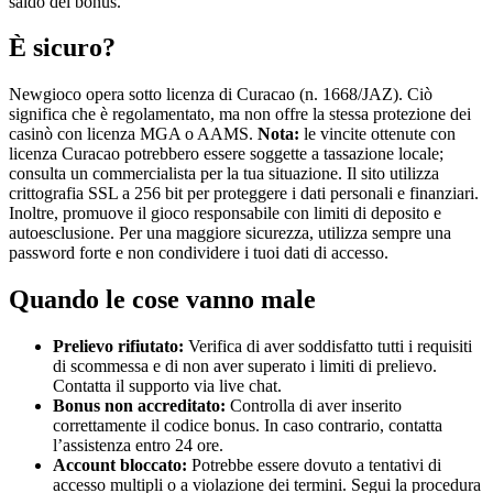
saldo del bonus.
È sicuro?
Newgioco opera sotto licenza di Curacao (n. 1668/JAZ). Ciò
significa che è regolamentato, ma non offre la stessa protezione dei
casinò con licenza MGA o AAMS.
Nota:
le vincite ottenute con
licenza Curacao potrebbero essere soggette a tassazione locale;
consulta un commercialista per la tua situazione. Il sito utilizza
crittografia SSL a 256 bit per proteggere i dati personali e finanziari.
Inoltre, promuove il gioco responsabile con limiti di deposito e
autoesclusione. Per una maggiore sicurezza, utilizza sempre una
password forte e non condividere i tuoi dati di accesso.
Quando le cose vanno male
Prelievo rifiutato:
Verifica di aver soddisfatto tutti i requisiti
di scommessa e di non aver superato i limiti di prelievo.
Contatta il supporto via live chat.
Bonus non accreditato:
Controlla di aver inserito
correttamente il codice bonus. In caso contrario, contatta
l’assistenza entro 24 ore.
Account bloccato:
Potrebbe essere dovuto a tentativi di
accesso multipli o a violazione dei termini. Segui la procedura