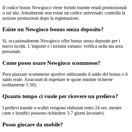
Il codice bonus Newgioco viene fornito tramite email promozionali
o sul sito. Attualmente non esiste un codice universale; controlla la
sezione promozioni dopo la registrazione.
Esiste un Newgioco bonus senza deposito?
Sì, occasionalmente Newgioco offre bonus senza deposito per i
nuovi iscritti. L’importo e i termini variano; verifica nella tua area
personale.
Come posso usare Newgioco scommesse?
Puoi piazzare scommesse sportive utilizzando il saldo del bonus o il
saldo reale. Assicurati di rispettare le quote minime richieste
(solitamente 1.50).
Quanto tempo ci vuole per ricevere un prelievo?
I prelievi tramite e-wallet vengono elaborati entro 24 ore, mentre
carte e bonifici possono richiedere 3-7 giorni lavorativi.
Posso giocare da mobile?