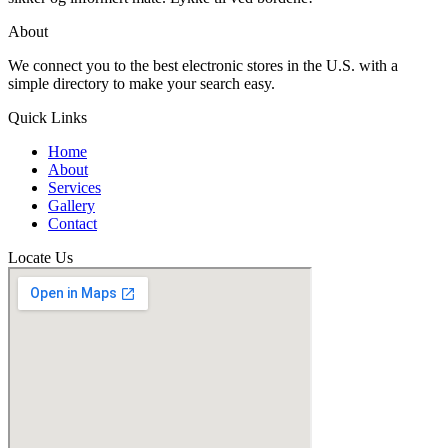
About
We connect you to the best electronic stores in the U.S. with a
simple directory to make your search easy.
Quick Links
Home
About
Services
Gallery
Contact
Locate Us