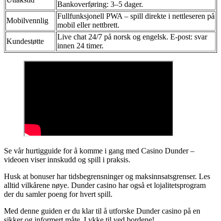
Bankoverføring: 3–5 dager.
Fullfunksjonell PWA – spill direkte i nettleseren på
Mobilvennlig
mobil eller nettbrett.
Live chat 24/7 på norsk og engelsk. E-post: svar
Kundestøtte
innen 24 timer.
Se vår hurtigguide for å komme i gang med Casino Dunder –
videoen viser innskudd og spill i praksis.
Husk at bonuser har tidsbegrensninger og maksinnsatsgrenser. Les
alltid vilkårene nøye. Dunder casino har også et lojalitetsprogram
der du samler poeng for hvert spill.
Med denne guiden er du klar til å utforske Dunder casino på en
sikker og informert måte. Lykke til ved bordene!