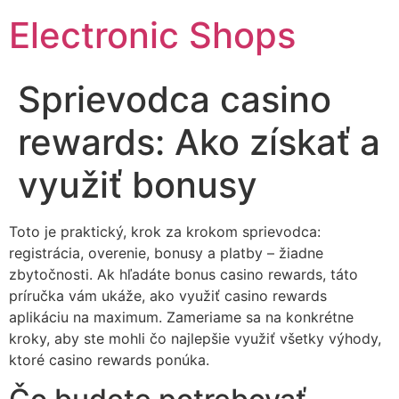
Electronic Shops
Sprievodca casino
rewards: Ako získať a
využiť bonusy
Toto je praktický, krok za krokom sprievodca:
registrácia, overenie, bonusy a platby – žiadne
zbytočnosti. Ak hľadáte bonus casino rewards, táto
príručka vám ukáže, ako využiť casino rewards
aplikáciu na maximum. Zameriame sa na konkrétne
kroky, aby ste mohli čo najlepšie využiť všetky výhody,
ktoré casino rewards ponúka.