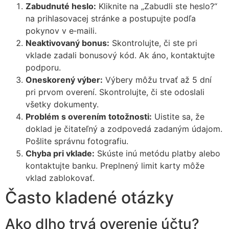
Zabudnuté heslo:
Kliknite na „Zabudli ste heslo?“
na prihlasovacej stránke a postupujte podľa
pokynov v e‑maili.
Neaktivovaný bonus:
Skontrolujte, či ste pri
vklade zadali bonusový kód. Ak áno, kontaktujte
podporu.
Oneskorený výber:
Výbery môžu trvať až 5 dní
pri prvom overení. Skontrolujte, či ste odoslali
všetky dokumenty.
Problém s overením totožnosti:
Uistite sa, že
doklad je čitateľný a zodpovedá zadaným údajom.
Pošlite správnu fotografiu.
Chyba pri vklade:
Skúste inú metódu platby alebo
kontaktujte banku. Preplnený limit karty môže
vklad zablokovať.
Často kladené otázky
Ako dlho trvá overenie účtu?