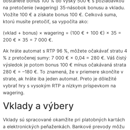
dostanete bonus 100 % do výšky 500 € s požiadavkou
na pretočenie (wagering) 35‑násobok bonusu a vkladu.
Vložíte 100 € a získate bonus 100 €. Celková suma,
ktorú musíte pretočiť, sa vypočíta ako:
(vklad + bonus) × wagering = (100 € + 100 €) × 35 =
200 € × 35 = 7 000 €.
Ak hráte automat s RTP 96 %, môžete očakávať stratu 4
% z pretočenej sumy: 7 000 € × 0,04 = 280 €. Váš čistý
výsledok je potom bonus 100 € mínus očakávaná strata
280 € = –180 €. To znamená, že v priemere skončíte v
strate, ak hráte iba jeden automat. Preto je dôležité
vybrať hry s vysokým RTP a nízkym príspevkom na
wagering.
Vklady a výbery
Vklady sú spracované okamžite pri platobných kartách
a elektronických peňaženkách. Bankové prevody môžu