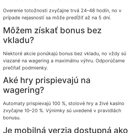
Overenie totožnosti zvyčajne trvá 24–48 hodín, no v
prípade nejasností sa môže predĺžiť až na 5 dní.
Môžem získať bonus bez
vkladu?
Niektoré akcie ponúkajú bonus bez vkladu, no vždy sú
viazané na wagering a maximálnu výhru. Odporúčame
prečítať podmienky.
Aké hry prispievajú na
wagering?
Automaty prispievajú 100 %, stolové hry a živé kasíno
zvyčajne 10–20 %. Výnimky sú uvedené v pravidlách
bonusu.
Je mobilná verzia dostupná ako