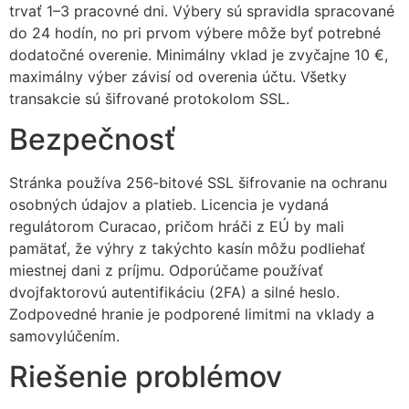
trvať 1–3 pracovné dni. Výbery sú spravidla spracované
do 24 hodín, no pri prvom výbere môže byť potrebné
dodatočné overenie. Minimálny vklad je zvyčajne 10 €,
maximálny výber závisí od overenia účtu. Všetky
transakcie sú šifrované protokolom SSL.
Bezpečnosť
Stránka používa 256‑bitové SSL šifrovanie na ochranu
osobných údajov a platieb. Licencia je vydaná
regulátorom Curacao, pričom hráči z EÚ by mali
pamätať, že výhry z takýchto kasín môžu podliehať
miestnej dani z príjmu. Odporúčame používať
dvojfaktorovú autentifikáciu (2FA) a silné heslo.
Zodpovedné hranie je podporené limitmi na vklady a
samovylúčením.
Riešenie problémov