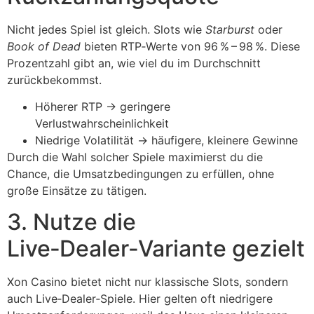
Nicht jedes Spiel ist gleich. Slots wie
Starburst
oder
Book of Dead
bieten RTP‑Werte von 96 % – 98 %. Diese
Prozentzahl gibt an, wie viel du im Durchschnitt
zurückbekommst.
Höherer RTP → geringere
Verlustwahrscheinlichkeit
Niedrige Volatilität → häufigere, kleinere Gewinne
Durch die Wahl solcher Spiele maximierst du die
Chance, die Umsatzbedingungen zu erfüllen, ohne
große Einsätze zu tätigen.
3. Nutze die
Live‑Dealer‑Variante gezielt
Xon Casino bietet nicht nur klassische Slots, sondern
auch Live‑Dealer‑Spiele. Hier gelten oft niedrigere