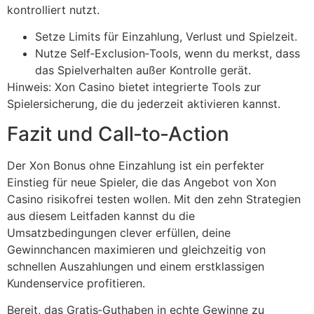
kontrolliert nutzt.
Setze Limits für Einzahlung, Verlust und Spielzeit.
Nutze Self‑Exclusion‑Tools, wenn du merkst, dass
das Spielverhalten außer Kontrolle gerät.
Hinweis: Xon Casino bietet integrierte Tools zur
Spielersicherung, die du jederzeit aktivieren kannst.
Fazit und Call‑to‑Action
Der Xon Bonus ohne Einzahlung ist ein perfekter
Einstieg für neue Spieler, die das Angebot von Xon
Casino risikofrei testen wollen. Mit den zehn Strategien
aus diesem Leitfaden kannst du die
Umsatzbedingungen clever erfüllen, deine
Gewinnchancen maximieren und gleichzeitig von
schnellen Auszahlungen und einem erstklassigen
Kundenservice profitieren.
Bereit, das Gratis‑Guthaben in echte Gewinne zu