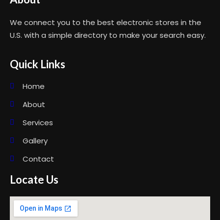
We connect you to the best electronic stores in the
U.S. with a simple directory to make your search easy.
Quick Links
Home
About
Services
Gallery
Contact
Locate Us