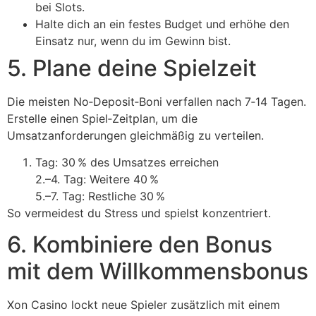
bei Slots.
Halte dich an ein festes Budget und erhöhe den
Einsatz nur, wenn du im Gewinn bist.
5. Plane deine Spielzeit
Die meisten No‑Deposit‑Boni verfallen nach 7‑14 Tagen.
Erstelle einen Spiel‑Zeitplan, um die
Umsatzanforderungen gleichmäßig zu verteilen.
Tag: 30 % des Umsatzes erreichen
2.–4. Tag: Weitere 40 %
5.–7. Tag: Restliche 30 %
So vermeidest du Stress und spielst konzentriert.
6. Kombiniere den Bonus
mit dem Willkommensbonus
Xon Casino lockt neue Spieler zusätzlich mit einem