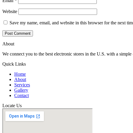
Email
*
Website
Save my name, email, and website in this browser for the next ti
About
We connect you to the best electronic stores in the U.S. with a simple
Quick Links
Home
About
Services
Gallery
Contact
Locate Us