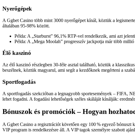
Nyerőgépek
A Ggbet Casino több mint 3000 nyerőgépet kínál, köztük a legismerte
általában 95‑98% között.
Példa: A „Starburst” 96,1% RTP-vel rendelkezik, ami azt jelent
Példa: A „Mega Moolah” progresszív jackpotja már több millió for
Élő kaszinó
Az élő kaszinó részlegben 30‑féle asztal található, köztük a klassziku
beszélnek, köztük magyarul, ami segít a kezdőknek megérteni a szabá
Sportfogadás
A sportfogadás szekcióban a legnagyobb sportesemények – FIFA, NBA, 
lehet fogadni. A fogadási lehetőségek széles skáláját kínálják: eredmén
Bónuszok és promóciók – Hogyan hozhatod 
A Ggbet Casino a regisztrációt követően egy 100 % egyező bónuszt kín
VIP program is rendelkezésre áll. A VIP tagok személyre szabott ajánl