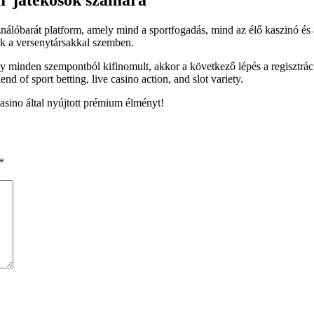
ar játékosok számára
álóbarát platform, amely mind a sportfogadás, mind az élő kaszinó és a
ak a versenytársakkal szemben.
ny minden szempontból kifinomult, akkor a következő lépés a regisztrá
d of sport betting, live casino action, and slot variety.
Casino által nyújtott prémium élményt!
*