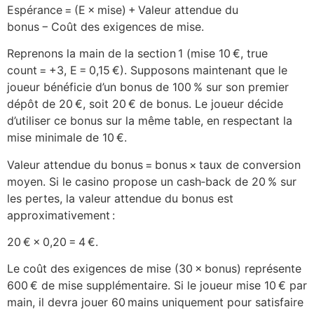
Espérance = (E × mise) + Valeur attendue du
bonus − Coût des exigences de mise.
Reprenons la main de la section 1 (mise 10 €, true
count = +3, E = 0,15 €). Supposons maintenant que le
joueur bénéficie d’un bonus de 100 % sur son premier
dépôt de 20 €, soit 20 € de bonus. Le joueur décide
d’utiliser ce bonus sur la même table, en respectant la
mise minimale de 10 €.
Valeur attendue du bonus = bonus × taux de conversion
moyen. Si le casino propose un cash‑back de 20 % sur
les pertes, la valeur attendue du bonus est
approximativement :
20 € × 0,20 = 4 €.
Le coût des exigences de mise (30 × bonus) représente
600 € de mise supplémentaire. Si le joueur mise 10 € par
main, il devra jouer 60 mains uniquement pour satisfaire