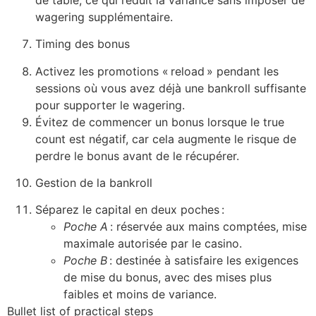
wagering supplémentaire.
Timing des bonus
Activez les promotions « reload » pendant les
sessions où vous avez déjà une bankroll suffisante
pour supporter le wagering.
Évitez de commencer un bonus lorsque le true
count est négatif, car cela augmente le risque de
perdre le bonus avant de le récupérer.
Gestion de la bankroll
Séparez le capital en deux poches :
Poche A
: réservée aux mains comptées, mise
maximale autorisée par le casino.
Poche B
: destinée à satisfaire les exigences
de mise du bonus, avec des mises plus
faibles et moins de variance.
Bullet list of practical steps