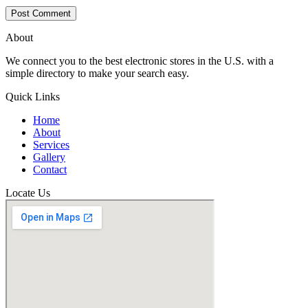
About
We connect you to the best electronic stores in the U.S. with a
simple directory to make your search easy.
Quick Links
Home
About
Services
Gallery
Contact
Locate Us