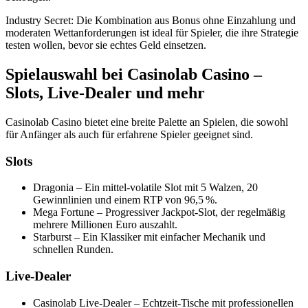
Industry Secret: Die Kombination aus Bonus ohne Einzahlung und
moderaten Wettanforderungen ist ideal für Spieler, die ihre Strategie
testen wollen, bevor sie echtes Geld einsetzen.
Spielauswahl bei Casinolab Casino –
Slots, Live‑Dealer und mehr
Casinolab Casino bietet eine breite Palette an Spielen, die sowohl
für Anfänger als auch für erfahrene Spieler geeignet sind.
Slots
Dragonia – Ein mittel‑volatile Slot mit 5 Walzen, 20
Gewinnlinien und einem RTP von 96,5 %.
Mega Fortune – Progressiver Jackpot‑Slot, der regelmäßig
mehrere Millionen Euro auszahlt.
Starburst – Ein Klassiker mit einfacher Mechanik und
schnellen Runden.
Live‑Dealer
Casinolab Live‑Dealer – Echtzeit‑Tische mit professionellen