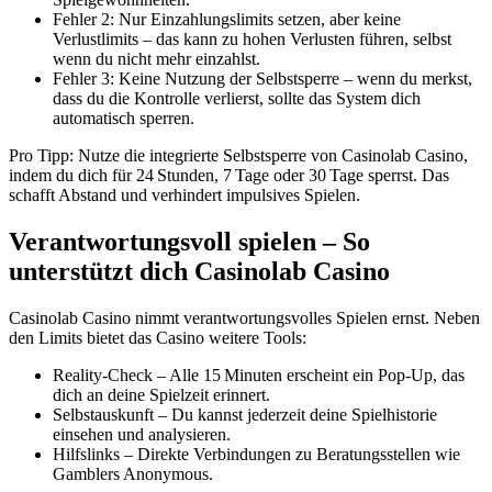
Fehler 2: Nur Einzahlungslimits setzen, aber keine
Verlustlimits – das kann zu hohen Verlusten führen, selbst
wenn du nicht mehr einzahlst.
Fehler 3: Keine Nutzung der Selbstsperre – wenn du merkst,
dass du die Kontrolle verlierst, sollte das System dich
automatisch sperren.
Pro Tipp: Nutze die integrierte Selbstsperre von Casinolab Casino,
indem du dich für 24 Stunden, 7 Tage oder 30 Tage sperrst. Das
schafft Abstand und verhindert impulsives Spielen.
Verantwortungsvoll spielen – So
unterstützt dich Casinolab Casino
Casinolab Casino nimmt verantwortungsvolles Spielen ernst. Neben
den Limits bietet das Casino weitere Tools:
Reality‑Check – Alle 15 Minuten erscheint ein Pop‑Up, das
dich an deine Spielzeit erinnert.
Selbstauskunft – Du kannst jederzeit deine Spielhistorie
einsehen und analysieren.
Hilfslinks – Direkte Verbindungen zu Beratungsstellen wie
Gamblers Anonymous.