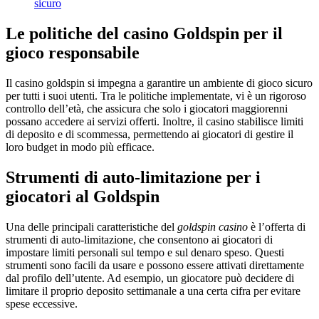
sicuro
Le politiche del casino Goldspin per il
gioco responsabile
Il casino goldspin si impegna a garantire un ambiente di gioco sicuro
per tutti i suoi utenti. Tra le politiche implementate, vi è un rigoroso
controllo dell’età, che assicura che solo i giocatori maggiorenni
possano accedere ai servizi offerti. Inoltre, il casino stabilisce limiti
di deposito e di scommessa, permettendo ai giocatori di gestire il
loro budget in modo più efficace.
Strumenti di auto-limitazione per i
giocatori al Goldspin
Una delle principali caratteristiche del
goldspin casino
è l’offerta di
strumenti di auto-limitazione, che consentono ai giocatori di
impostare limiti personali sul tempo e sul denaro speso. Questi
strumenti sono facili da usare e possono essere attivati direttamente
dal profilo dell’utente. Ad esempio, un giocatore può decidere di
limitare il proprio deposito settimanale a una certa cifra per evitare
spese eccessive.