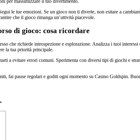
oni per massimizzare il tuo divertimento.
“Segui le tue emozioni. Se un gioco non ti diverte, non esitare a cambiar
antire che il gioco rimanga un’attività piacevole.
corso di gioco: cosa ricordare
so che richiede introspezione e esplorazione. Analizza i tuoi interessi e 
 la tua priorità principale.
tarti a evitare errori comuni. Sperimenta con diversi tipi di giochi e str
imiti, fai pause regolari e goditi ogni momento su Casino Goldspin. Buo
*