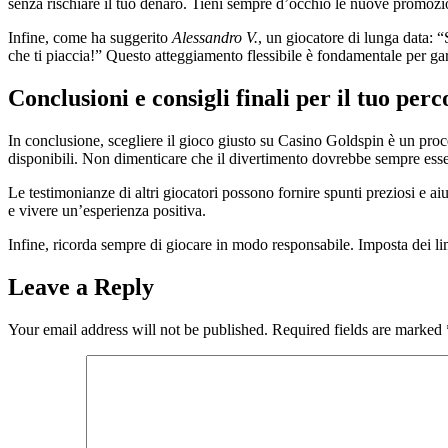
senza rischiare il tuo denaro. Tieni sempre d’occhio le nuove promozi
Infine, come ha suggerito
Alessandro V.
, un giocatore di lunga data: 
che ti piaccia!” Questo atteggiamento flessibile è fondamentale per gar
Conclusioni e consigli finali per il tuo per
In conclusione, scegliere il gioco giusto su Casino Goldspin è un proces
disponibili. Non dimenticare che il divertimento dovrebbe sempre essere
Le testimonianze di altri giocatori possono fornire spunti preziosi e aiu
e vivere un’esperienza positiva.
Infine, ricorda sempre di giocare in modo responsabile. Imposta dei l
Leave a Reply
Your email address will not be published.
Required fields are marked