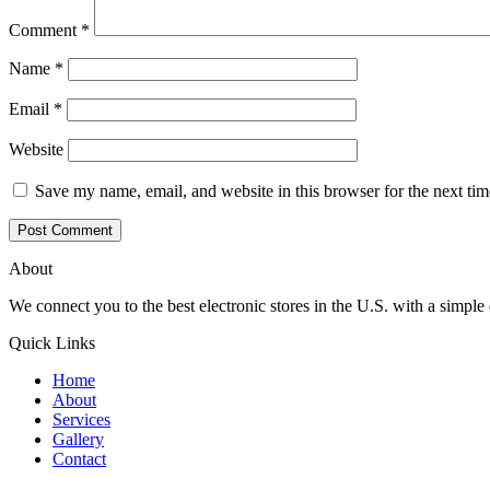
Comment
*
Name
*
Email
*
Website
Save my name, email, and website in this browser for the next ti
About
We connect you to the best electronic stores in the U.S. with a simple
Quick Links
Home
About
Services
Gallery
Contact