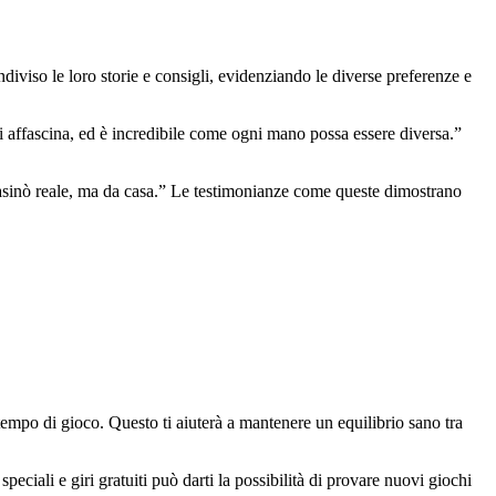
iviso le loro storie e consigli, evidenziando le diverse preferenze e
mi affascina, ed è incredibile come ogni mano possa essere diversa.”
asinò reale, ma da casa.” Le testimonianze come queste dimostrano
tempo di gioco. Questo ti aiuterà a mantenere un equilibrio sano tra
eciali e giri gratuiti può darti la possibilità di provare nuovi giochi