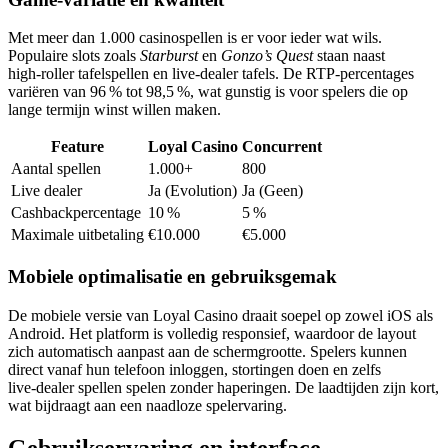
Met meer dan 1.000 casinospellen is er voor ieder wat wils.
Populaire slots zoals
Starburst
en
Gonzo’s Quest
staan naast
high‑roller tafelspellen en live‑dealer tafels. De RTP‑percentages
variëren van 96 % tot 98,5 %, wat gunstig is voor spelers die op
lange termijn winst willen maken.
Feature
Loyal Casino
Concurrent
Aantal spellen
1.000+
800
Live dealer
Ja (Evolution)
Ja (Geen)
Cashbackpercentage
10 %
5 %
Maximale uitbetaling
€10.000
€5.000
Mobiele optimalisatie en gebruiksgemak
De mobiele versie van Loyal Casino draait soepel op zowel iOS als
Android. Het platform is volledig responsief, waardoor de layout
zich automatisch aanpast aan de schermgrootte. Spelers kunnen
direct vanaf hun telefoon inloggen, stortingen doen en zelfs
live‑dealer spellen spelen zonder haperingen. De laadtijden zijn kort,
wat bijdraagt aan een naadloze spelervaring.
Gebruikservaring en interface