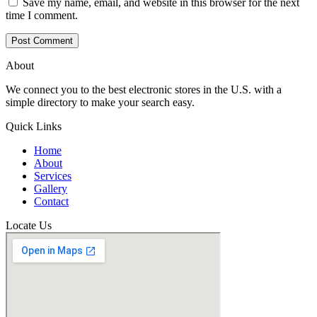
Save my name, email, and website in this browser for the next
time I comment.
About
We connect you to the best electronic stores in the U.S. with a
simple directory to make your search easy.
Quick Links
Home
About
Services
Gallery
Contact
Locate Us