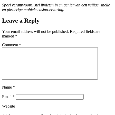
Speel verantwoord, stel limieten in en geniet van een veilige, snelle
en plezierige mobiele casino‑ervaring.
Leave a Reply
Your email address will not be published.
Required fields are
marked
*
Comment
*
Name
*
Email
*
Website