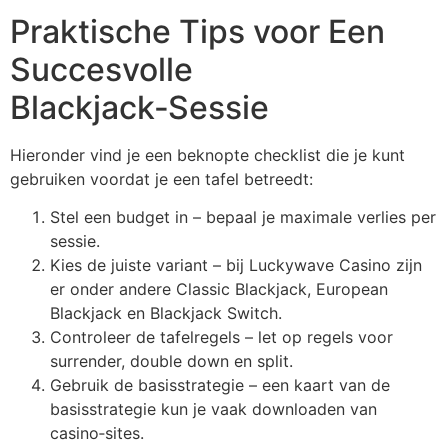
Praktische Tips voor Een
Succesvolle
Blackjack‑Sessie
Hieronder vind je een beknopte checklist die je kunt
gebruiken voordat je een tafel betreedt:
Stel een budget in – bepaal je maximale verlies per
sessie.
Kies de juiste variant – bij Luckywave Casino zijn
er onder andere Classic Blackjack, European
Blackjack en Blackjack Switch.
Controleer de tafelregels – let op regels voor
surrender, double down en split.
Gebruik de basisstrategie – een kaart van de
basisstrategie kun je vaak downloaden van
casino‑sites.