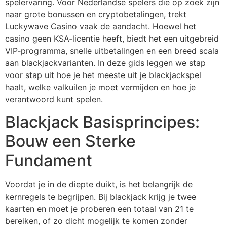
spelervaring. Voor Nederlandse spelers die op zoek zijn
naar grote bonussen en cryptobetalingen, trekt
Luckywave Casino vaak de aandacht. Hoewel het
casino geen KSA‑licentie heeft, biedt het een uitgebreid
VIP‑programma, snelle uitbetalingen en een breed scala
aan blackjackvarianten. In deze gids leggen we stap
voor stap uit hoe je het meeste uit je blackjackspel
haalt, welke valkuilen je moet vermijden en hoe je
verantwoord kunt spelen.
Blackjack Basisprincipes:
Bouw een Sterke
Fundament
Voordat je in de diepte duikt, is het belangrijk de
kernregels te begrijpen. Bij blackjack krijg je twee
kaarten en moet je proberen een totaal van 21 te
bereiken, of zo dicht mogelijk te komen zonder