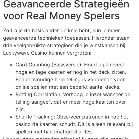
Geavanceerde Strategieën
voor Real Money Spelers
Zodra je de basis onder de knie hebt, kun je meer
geavanceerde technieken toepassen. Hieronder staan
drie veelgebruikte strategieën die je winstkansen bij
Luckywave Casino kunnen vergroten:
Card Counting (Basisversie): Houd bij hoeveel
hoge en lage kaarten er nog in het deck zitten.
Een eenvoudige hi‑lo telling is voldoende voor
online spellen met een beperkt aantal decks.
Betting Correlation: Verhoog je inzet wanneer de
telling aangeeft dat er meer hoge kaarten over
zijn.
Shuffle Tracking: Observeer patronen in hoe het
casino de kaarten schudt. Dit is alleen relevant bij
spellen met handmatige shuffles.