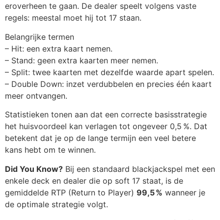
eroverheen te gaan. De dealer speelt volgens vaste
regels: meestal moet hij tot 17 staan.
Belangrijke termen
– Hit: een extra kaart nemen.
– Stand: geen extra kaarten meer nemen.
– Split: twee kaarten met dezelfde waarde apart spelen.
– Double Down: inzet verdubbelen en precies één kaart
meer ontvangen.
Statistieken tonen aan dat een correcte basisstrategie
het huisvoordeel kan verlagen tot ongeveer 0,5 %. Dat
betekent dat je op de lange termijn een veel betere
kans hebt om te winnen.
Did You Know?
Bij een standaard blackjackspel met een
enkele deck en dealer die op soft 17 staat, is de
gemiddelde RTP (Return to Player)
99,5 %
wanneer je
de optimale strategie volgt.