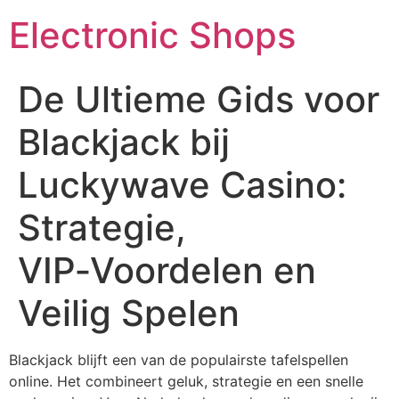
Electronic Shops
De Ultieme Gids voor
Blackjack bij
Luckywave Casino:
Strategie,
VIP‑Voordelen en
Veilig Spelen
Blackjack blijft een van de populairste tafelspellen
online. Het combineert geluk, strategie en een snelle