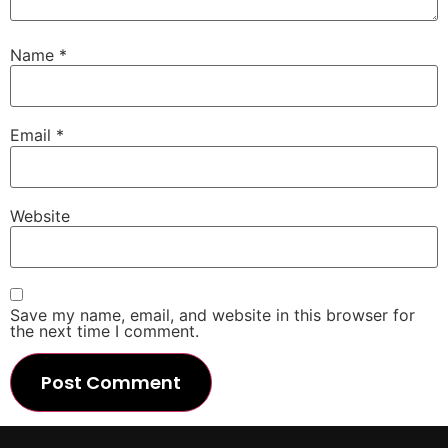
Name
*
Email
*
Website
Save my name, email, and website in this browser for
the next time I comment.