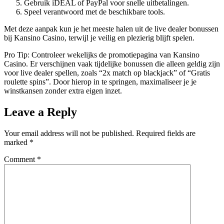
Gebruik iDEAL of PayPal voor snelle uitbetalingen.
Speel verantwoord met de beschikbare tools.
Met deze aanpak kun je het meeste halen uit de live dealer bonussen
bij Kansino Casino, terwijl je veilig en plezierig blijft spelen.
Pro Tip: Controleer wekelijks de promotiepagina van Kansino
Casino. Er verschijnen vaak tijdelijke bonussen die alleen geldig zijn
voor live dealer spellen, zoals “2x match op blackjack” of “Gratis
roulette spins”. Door hierop in te springen, maximaliseer je je
winstkansen zonder extra eigen inzet.
Leave a Reply
Your email address will not be published.
Required fields are
marked
*
Comment
*