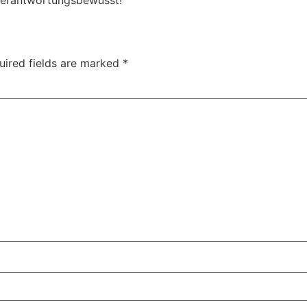
s verantwortungsbewusst!
uired fields are marked
*