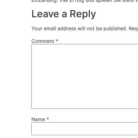
Einzahlung. Viel Erfolg und spielen Sie stet
Leave a Reply
Your email address will not be published.
Req
Comment
*
Name
*