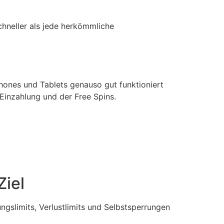
hneller als jede herkömmliche
phones und Tablets genauso gut funktioniert
 Einzahlung und der Free Spins.
Ziel
ngslimits, Verlustlimits und Selbstsperrungen