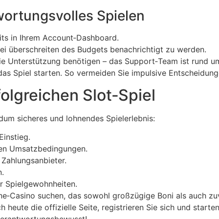
wortungsvolles Spielen
its in Ihrem Account‑Dashboard.
ei überschreiten des Budgets benachrichtigt zu werden.
e Unterstützung benötigen – das Support‑Team ist rund um
 das Spiel starten. So vermeiden Sie impulsive Entscheidung
folgreichen Slot‑Spiel
dum sicheres und lohnendes Spielerlebnis:
Einstieg.
ren Umsatzbedingungen.
Zahlungsanbieter.
n.
r Spielgewohnheiten.
e‑Casino suchen, das sowohl großzügige Boni als auch zuv
 heute die offizielle Seite, registrieren Sie sich und start