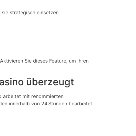
sie strategisch einsetzen.
Aktivieren Sie dieses Feature, um Ihren
Casino überzeugt
no arbeitet mit renommierten
en innerhalb von 24 Stunden bearbeitet.