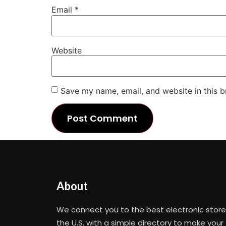
Email
*
Website
Save my name, email, and website in this b
About
We connect you to the best electronic store
the U.S. with a simple directory to make your