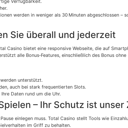
tige Verfügbarkeit.
her.
ionen werden in weniger als 30 Minuten abgeschlossen – sc
n Sie überall und jederzeit
otal Casino bietet eine responsive Webseite, die auf Smart
rstützt alle Bonus‑Features, einschließlich des Bonus ohne
 werden unterstützt.
den, auch bei stark frequentierten Slots.
 Ihre Daten rund um die Uhr.
pielen – Ihr Schutz ist unser 
 Pause einlegen muss. Total Casino stellt Tools wie Einzahlu
ielverhalten im Griff zu behalten.