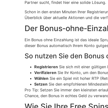
Partner sucht, findet hier eine solide Lösung.
Schon in den ersten Minuten Ihrer Registrieru
Überblick über aktuelle Aktionen und die ve
Der Bonus‑ohne‑Einzah
Ein Bonus ohne Einzahlung ist das ideale Spru
dieser Bonus automatisch Ihrem Konto gutges
So nutzen Sie den Bonus 
Registrieren
Sie sich mit einer gültigen
Verifizieren
Sie Ihr Konto, um den Bonus
Wählen
Sie ein Spiel mit hoher RTP (Retu
Setzen
Sie den empfohlenen Mindesteins
Pro Tip: Setzen Sie immer den kleinsten erla
Chance, den Bonus in echtes Geld zu verwand
Wie Sie Ihre Free Spin