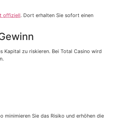
 offiziell
. Dort erhalten Sie sofort einen
 Gewinn
 Kapital zu riskieren. Bei Total Casino wird
n.
So minimieren Sie das Risiko und erhöhen die