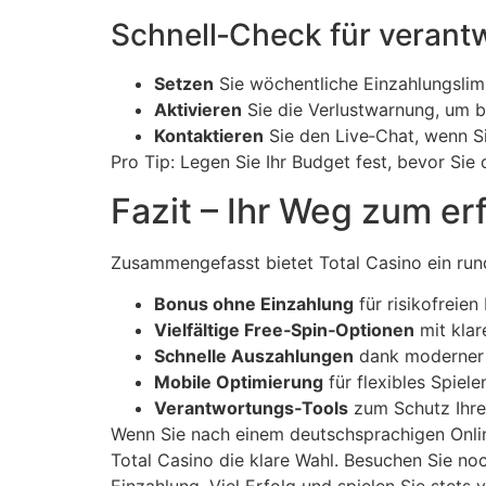
Schnell‑Check für verant
Setzen
Sie wöchentliche Einzahlungslim
Aktivieren
Sie die Verlustwarnung, um b
Kontaktieren
Sie den Live‑Chat, wenn Si
Pro Tip: Legen Sie Ihr Budget fest, bevor Sie
Fazit – Ihr Weg zum er
Zusammengefasst bietet Total Casino ein run
Bonus ohne Einzahlung
für risikofreien 
Vielfältige Free‑Spin‑Optionen
mit kla
Schnelle Auszahlungen
dank moderner 
Mobile Optimierung
für flexibles Spiele
Verantwortungs‑Tools
zum Schutz Ihre
Wenn Sie nach einem deutschsprachigen Onlin
Total Casino die klare Wahl. Besuchen Sie noch