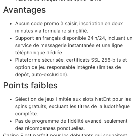
Avantages
Aucun code promo à saisir, inscription en deux
minutes via formulaire simplifié.
Support en français disponible 24 h/24, incluant un
service de messagerie instantanée et une ligne
téléphonique dédiée.
Plateforme sécurisée, certificats SSL 256‑bits et
option de jeu responsable intégrée (limites de
dépôt, auto‑exclusion).
Points faibles
Sélection de jeux limitée aux slots NetEnt pour les
spins gratuits, excluant les titres de la ludothèque
complète.
Pas de programme de fidélité avancé, seulement
des récompenses ponctuelles.
Casino F est parfait pour les débutants qui souhaitent