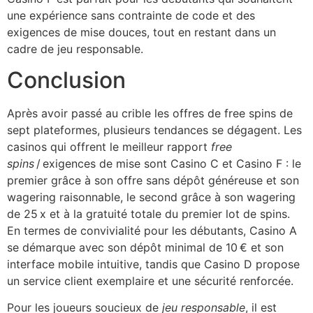
une expérience sans contrainte de code et des
exigences de mise douces, tout en restant dans un
cadre de jeu responsable.
Conclusion
Après avoir passé au crible les offres de free spins de
sept plateformes, plusieurs tendances se dégagent. Les
casinos qui offrent le meilleur rapport
free
spins
/ exigences de mise sont Casino C et Casino F : le
premier grâce à son offre sans dépôt généreuse et son
wagering raisonnable, le second grâce à son wagering
de 25 x et à la gratuité totale du premier lot de spins.
En termes de convivialité pour les débutants, Casino A
se démarque avec son dépôt minimal de 10 € et son
interface mobile intuitive, tandis que Casino D propose
un service client exemplaire et une sécurité renforcée.
Pour les joueurs soucieux de
jeu responsable
, il est