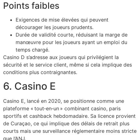
Points faibles
Exigences de mise élevées qui peuvent
décourager les joueurs prudents.
Durée de validité courte, réduisant la marge de
manœuvre pour les joueurs ayant un emploi du
temps chargé.
Casino D s’adresse aux joueurs qui privilégient la
sécurité et le service client, même si cela implique des
conditions plus contraignantes.
6. Casino E
Casino E, lancé en 2020, se positionne comme une
plateforme « tout‑en‑un » combinant casino, paris
sportifs et cashback hebdomadaire. Sa licence provient
de Curaçao, ce qui implique des délais de retrait plus
courts mais une surveillance réglementaire moins stricte
que l’ANJ.