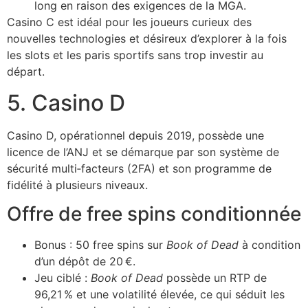
long en raison des exigences de la MGA.
Casino C est idéal pour les joueurs curieux des
nouvelles technologies et désireux d’explorer à la fois
les slots et les paris sportifs sans trop investir au
départ.
5. Casino D
Casino D, opérationnel depuis 2019, possède une
licence de l’ANJ et se démarque par son système de
sécurité multi‑facteurs (2FA) et son programme de
fidélité à plusieurs niveaux.
Offre de free spins conditionnée
Bonus : 50 free spins sur
Book of Dead
à condition
d’un dépôt de 20 €.
Jeu ciblé :
Book of Dead
possède un RTP de
96,21 % et une volatilité élevée, ce qui séduit les