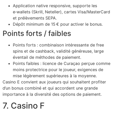
Application native responsive, supporte les
e‑wallets (Skrill, Neteller), cartes Visa/MasterCard
et prélèvements SEPA.
Dépôt minimum de 15 € pour activer le bonus.
Points forts / faibles
Points forts : combinaison intéressante de free
spins et de cashback, validité généreuse, large
éventail de méthodes de paiement.
Points faibles : licence de Curaçao perçue comme
moins protectrice pour le joueur, exigences de
mise légèrement supérieures à la moyenne.
Casino E convient aux joueurs qui souhaitent profiter
d’un bonus combiné et qui accordent une grande
importance à la diversité des options de paiement.
7. Casino F