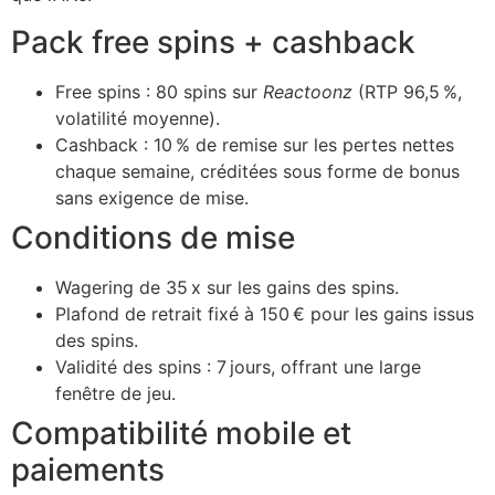
Pack free spins + cashback
Free spins : 80 spins sur
Reactoonz
(RTP 96,5 %,
volatilité moyenne).
Cashback : 10 % de remise sur les pertes nettes
chaque semaine, créditées sous forme de bonus
sans exigence de mise.
Conditions de mise
Wagering de 35 x sur les gains des spins.
Plafond de retrait fixé à 150 € pour les gains issus
des spins.
Validité des spins : 7 jours, offrant une large
fenêtre de jeu.
Compatibilité mobile et
paiements