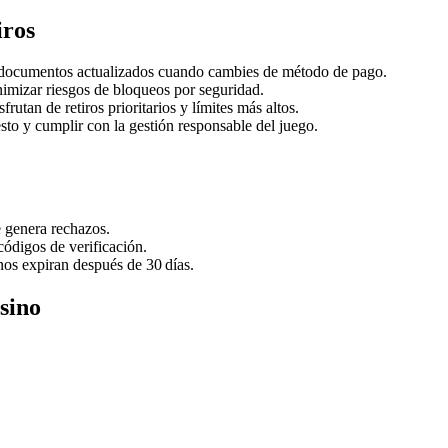
iros
do documentos actualizados cuando cambies de método de pago.
nimizar riesgos de bloqueos por seguridad.
utan de retiros prioritarios y límites más altos.
sto y cumplir con la gestión responsable del juego.
.
e genera rechazos.
códigos de verificación.
onos expiran después de 30 días.
asino