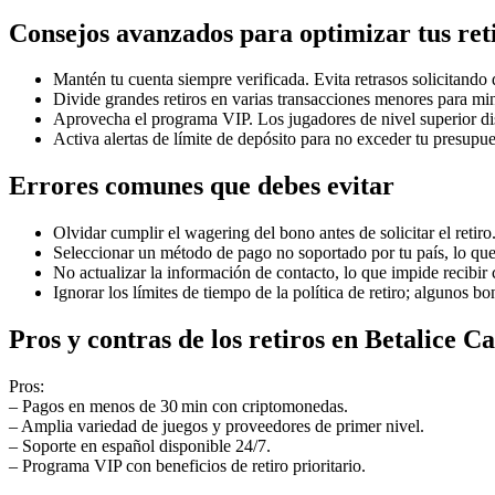
Consejos avanzados para optimizar tus ret
Mantén tu cuenta siempre verificada. Evita retrasos solicitan
Divide grandes retiros en varias transacciones menores para mi
Aprovecha el programa VIP. Los jugadores de nivel superior disfr
Activa alertas de límite de depósito para no exceder tu presupue
Errores comunes que debes evitar
Olvidar cumplir el wagering del bono antes de solicitar el retiro
Seleccionar un método de pago no soportado por tu país, lo qu
No actualizar la información de contacto, lo que impide recibir 
Ignorar los límites de tiempo de la política de retiro; algunos b
Pros y contras de los retiros en Betalice C
Pros:
– Pagos en menos de 30 min con criptomonedas.
– Amplia variedad de juegos y proveedores de primer nivel.
– Soporte en español disponible 24/7.
– Programa VIP con beneficios de retiro prioritario.