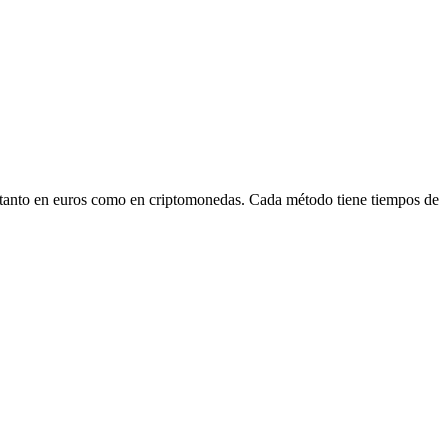
 tanto en euros como en criptomonedas. Cada método tiene tiempos de