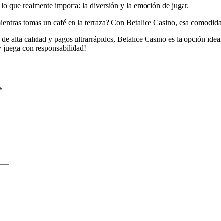
n lo que realmente importa: la diversión y la emoción de jugar.
mientras tomas un café en la terraza? Con Betalice Casino, esa comodida
e alta calidad y pagos ultrarrápidos, Betalice Casino es la opción idea
y juega con responsabilidad!
*