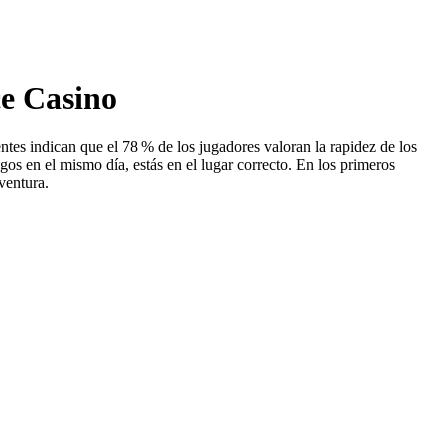
ce Casino
entes indican que el 78 % de los jugadores valoran la rapidez de los
gos en el mismo día, estás en el lugar correcto. En los primeros
aventura.