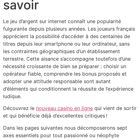
savoir
Le jeu d’argent sur internet connaît une popularité
fulgurante depuis plusieurs années. Les joueurs français
apprécient la possibilité d’accéder à des centaines de
titres depuis leur smartphone ou leur ordinateur, sans
les contraintes géographiques d’un établissement
terrestre. Cette aisance s’accompagne toutefois d’une
nécessité croissante de bien se préparer : choisir un
opérateur fiable, comprendre les bonus proposés et
adopter une attitude responsable sont autant
d’éléments qui conditionnent la réussite de l’expérience
ludique.
Découvrez le
nouveau casino en ligne
qui vient de sortir
et qui bénéficie déjà d’excellentes critiques !
Dans les pages suivantes nous décomposerons sept
axes essentiels pour tout passionné ou néophyte