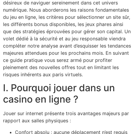
désireux de naviguer sereinement dans cet univers
numérique. Nous aborderons les raisons fondamentales
du jeu en ligne, les critères pour sélectionner un site sûr,
les différents bonus disponibles, les jeux phares ainsi
que des stratégies éprouvées pour gérer son capital. Un
volet dédié à la sécurité et au jeu responsable viendra
compléter notre analyse avant d’esquisser les tendances
majeures attendues pour les prochains mois. En suivant
ce guide pratique vous serez armé pour profiter
pleinement des nouvelles offres tout en limitant les
risques inhérents aux paris virtuels.
I. Pourquoi jouer dans un
casino en ligne ?
Jouer sur internet présente trois avantages majeurs par
rapport aux salles physiques :
Confort absolu : aucune déplacement n’est requis