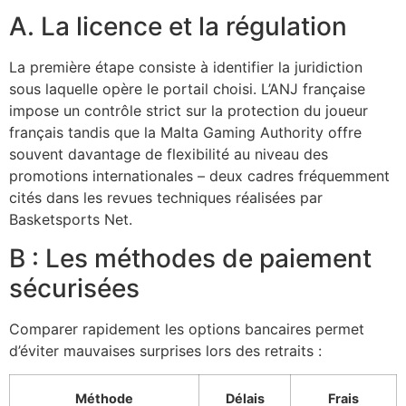
A. La licence et la régulation
La première étape consiste à identifier la juridiction
sous laquelle opère le portail choisi. L’ANJ française
impose un contrôle strict sur la protection du joueur
français tandis que la Malta Gaming Authority offre
souvent davantage de flexibilité au niveau des
promotions internationales – deux cadres fréquemment
cités dans les revues techniques réalisées par
Basketsports Net.
B : Les méthodes de paiement
sécurisées
Comparer rapidement les options bancaires permet
d’éviter mauvaises surprises lors des retraits :
Méthode
Délais
Frais