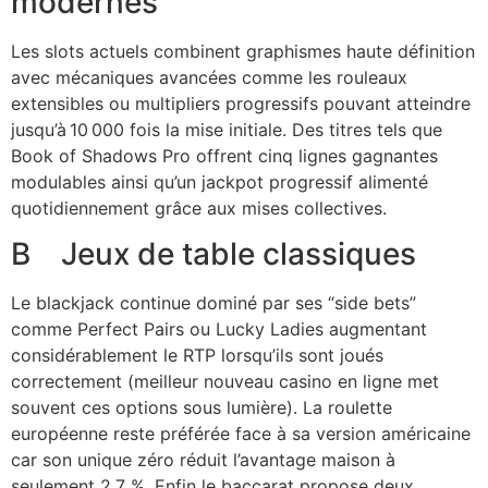
modernes
Les slots actuels combinent graphismes haute définition
avec mécaniques avancées comme les rouleaux
extensibles ou multipliers progressifs pouvant atteindre
jusqu’à 10 000 fois la mise initiale. Des titres tels que
Book of Shadows Pro offrent cinq lignes gagnantes
modulables ainsi qu’un jackpot progressif alimenté
quotidiennement grâce aux mises collectives.
B Jeux de table classiques
Le blackjack continue dominé par ses “side bets”
comme Perfect Pairs ou Lucky Ladies augmentant
considérablement le RTP lorsqu’ils sont joués
correctement (meilleur nouveau casino en ligne met
souvent ces options sous lumière). La roulette
européenne reste préférée face à sa version américaine
car son unique zéro réduit l’avantage maison à
seulement 2,7 %. Enfin le baccarat propose deux