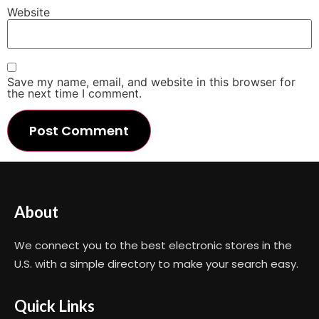
Website
Save my name, email, and website in this browser for
the next time I comment.
About
We connect you to the best electronic stores in the
U.S. with a simple directory to make your search easy.
Quick Links