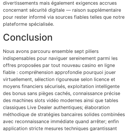
divertissements mais également exigences accrues
concernant sécurité digitale — raison supplémentaire
pour rester informé via sources fiables telles que notre
plateforme spécialisée.
Conclusion
Nous avons parcouru ensemble sept piliers
indispensables pour naviguer sereinement parmi les
offres proposées par tout nouveau casino en ligne
fiable : compréhension approfondie pourquoi jouer
virtuellement, sélection rigoureuse selon licence et
moyens financiers sécurisés, exploitation intelligente
des bonus sans pièges cachés, connaissance précise
des machines slots vidéo modernes ainsi que tables
classiques Live Dealer authentiques; élaboration
méthodique de stratégies bancaires solides combinées
avec reconnaissance immédiate quand arrêter; enfin
application stricte mesures techniques garantissant