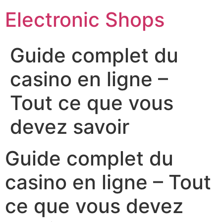
Electronic Shops
Guide complet du
casino en ligne –
Tout ce que vous
devez savoir
Guide complet du
casino en ligne – Tout
ce que vous devez