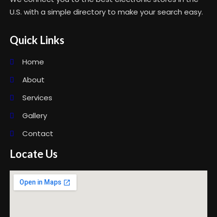
U.S. with a simple directory to make your search easy.
Quick Links
Home
About
Services
Gallery
Contact
Locate Us