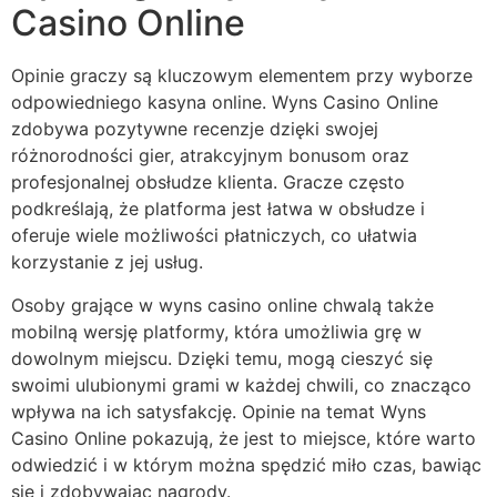
Casino Online
Opinie graczy są kluczowym elementem przy wyborze
odpowiedniego kasyna online. Wyns Casino Online
zdobywa pozytywne recenzje dzięki swojej
różnorodności gier, atrakcyjnym bonusom oraz
profesjonalnej obsłudze klienta. Gracze często
podkreślają, że platforma jest łatwa w obsłudze i
oferuje wiele możliwości płatniczych, co ułatwia
korzystanie z jej usług.
Osoby grające w wyns casino online chwalą także
mobilną wersję platformy, która umożliwia grę w
dowolnym miejscu. Dzięki temu, mogą cieszyć się
swoimi ulubionymi grami w każdej chwili, co znacząco
wpływa na ich satysfakcję. Opinie na temat Wyns
Casino Online pokazują, że jest to miejsce, które warto
odwiedzić i w którym można spędzić miło czas, bawiąc
się i zdobywając nagrody.