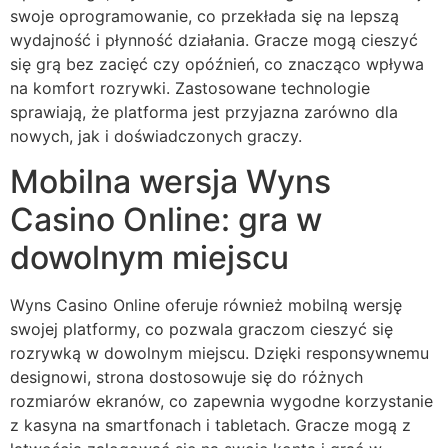
swoje oprogramowanie, co przekłada się na lepszą
wydajność i płynność działania. Gracze mogą cieszyć
się grą bez zacięć czy opóźnień, co znacząco wpływa
na komfort rozrywki. Zastosowane technologie
sprawiają, że platforma jest przyjazna zarówno dla
nowych, jak i doświadczonych graczy.
Mobilna wersja Wyns
Casino Online: gra w
dowolnym miejscu
Wyns Casino Online oferuje również mobilną wersję
swojej platformy, co pozwala graczom cieszyć się
rozrywką w dowolnym miejscu. Dzięki responsywnemu
designowi, strona dostosowuje się do różnych
rozmiarów ekranów, co zapewnia wygodne korzystanie
z kasyna na smartfonach i tabletach. Gracze mogą z