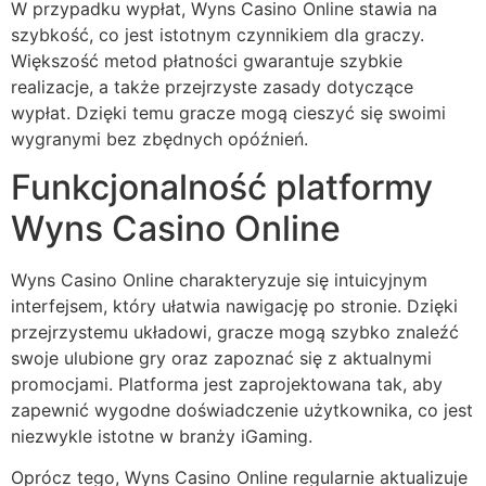
W przypadku wypłat, Wyns Casino Online stawia na
szybkość, co jest istotnym czynnikiem dla graczy.
Większość metod płatności gwarantuje szybkie
realizacje, a także przejrzyste zasady dotyczące
wypłat. Dzięki temu gracze mogą cieszyć się swoimi
wygranymi bez zbędnych opóźnień.
Funkcjonalność platformy
Wyns Casino Online
Wyns Casino Online charakteryzuje się intuicyjnym
interfejsem, który ułatwia nawigację po stronie. Dzięki
przejrzystemu układowi, gracze mogą szybko znaleźć
swoje ulubione gry oraz zapoznać się z aktualnymi
promocjami. Platforma jest zaprojektowana tak, aby
zapewnić wygodne doświadczenie użytkownika, co jest
niezwykle istotne w branży iGaming.
Oprócz tego, Wyns Casino Online regularnie aktualizuje