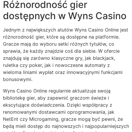
Różnorodność gier
dostępnych w Wyns Casino
Jednym z największych atutów Wyns Casino Online jest
różnorodność gier, które są dostępne na platformie.
Gracze mają do wyboru setki różnych tytułów, co
sprawia, że każdy znajdzie coś dla siebie. W ofercie
znajdują się zarówno klasyczne gry, jak blackjack,
ruletka czy poker, jak i nowoczesne automaty z
wieloma liniami wypłat oraz innowacyjnymi funkcjami
bonusowymi.
Wyns Casino Online regularnie aktualizuje swoją
bibliotekę gier, aby zapewnić graczom świeże i
ekscytujące doświadczenia. Dzięki współpracy z
renomowanymi dostawcami oprogramowania, jak
NetEnt czy Microgaming, gracze mogą być pewni, że
będą mieli dostęp do najnowszych i najpopularniejszych