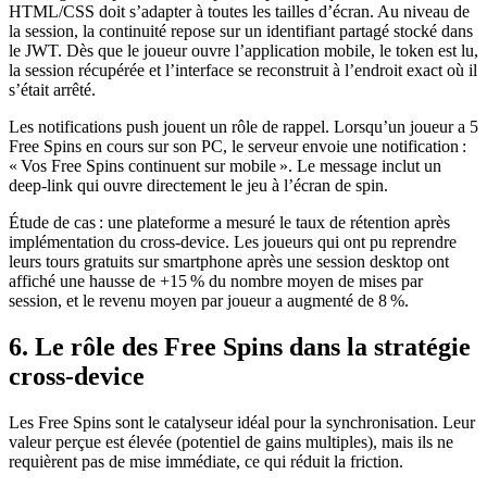
HTML/CSS doit s’adapter à toutes les tailles d’écran. Au niveau de
la session, la continuité repose sur un identifiant partagé stocké dans
le JWT. Dès que le joueur ouvre l’application mobile, le token est lu,
la session récupérée et l’interface se reconstruit à l’endroit exact où il
s’était arrêté.
Les notifications push jouent un rôle de rappel. Lorsqu’un joueur a 5
Free Spins en cours sur son PC, le serveur envoie une notification :
« Vos Free Spins continuent sur mobile ». Le message inclut un
deep‑link qui ouvre directement le jeu à l’écran de spin.
Étude de cas : une plateforme a mesuré le taux de rétention après
implémentation du cross‑device. Les joueurs qui ont pu reprendre
leurs tours gratuits sur smartphone après une session desktop ont
affiché une hausse de +15 % du nombre moyen de mises par
session, et le revenu moyen par joueur a augmenté de 8 %.
6. Le rôle des Free Spins dans la stratégie
cross‑device
Les Free Spins sont le catalyseur idéal pour la synchronisation. Leur
valeur perçue est élevée (potentiel de gains multiples), mais ils ne
requièrent pas de mise immédiate, ce qui réduit la friction.