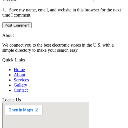
Save my name, email, and website in this browser for the next
time I comment.
About
We connect you to the best electronic stores in the U.S. with a
simple directory to make your search easy.
Quick Links
Home
About
Services
Gallery
Contact
Locate Us