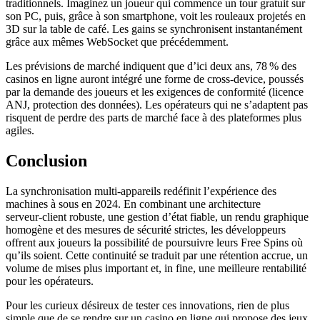
traditionnels. Imaginez un joueur qui commence un tour gratuit sur
son PC, puis, grâce à son smartphone, voit les rouleaux projetés en
3D sur la table de café. Les gains se synchronisent instantanément
grâce aux mêmes WebSocket que précédemment.
Les prévisions de marché indiquent que d’ici deux ans, 78 % des
casinos en ligne auront intégré une forme de cross‑device, poussés
par la demande des joueurs et les exigences de conformité (licence
ANJ, protection des données). Les opérateurs qui ne s’adaptent pas
risquent de perdre des parts de marché face à des plateformes plus
agiles.
Conclusion
La synchronisation multi‑appareils redéfinit l’expérience des
machines à sous en 2024. En combinant une architecture
serveur‑client robuste, une gestion d’état fiable, un rendu graphique
homogène et des mesures de sécurité strictes, les développeurs
offrent aux joueurs la possibilité de poursuivre leurs Free Spins où
qu’ils soient. Cette continuité se traduit par une rétention accrue, un
volume de mises plus important et, in fine, une meilleure rentabilité
pour les opérateurs.
Pour les curieux désireux de tester ces innovations, rien de plus
simple que de se rendre sur un casino en ligne qui propose des jeux