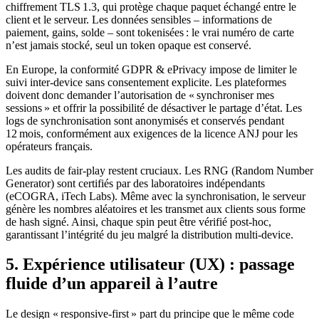
chiffrement TLS 1.3, qui protège chaque paquet échangé entre le
client et le serveur. Les données sensibles – informations de
paiement, gains, solde – sont tokenisées : le vrai numéro de carte
n’est jamais stocké, seul un token opaque est conservé.
En Europe, la conformité GDPR & ePrivacy impose de limiter le
suivi inter‑device sans consentement explicite. Les plateformes
doivent donc demander l’autorisation de « synchroniser mes
sessions » et offrir la possibilité de désactiver le partage d’état. Les
logs de synchronisation sont anonymisés et conservés pendant
12 mois, conformément aux exigences de la licence ANJ pour les
opérateurs français.
Les audits de fair‑play restent cruciaux. Les RNG (Random Number
Generator) sont certifiés par des laboratoires indépendants
(eCOGRA, iTech Labs). Même avec la synchronisation, le serveur
génère les nombres aléatoires et les transmet aux clients sous forme
de hash signé. Ainsi, chaque spin peut être vérifié post‑hoc,
garantissant l’intégrité du jeu malgré la distribution multi‑device.
5. Expérience utilisateur (UX) : passage
fluide d’un appareil à l’autre
Le design « responsive‑first » part du principe que le même code