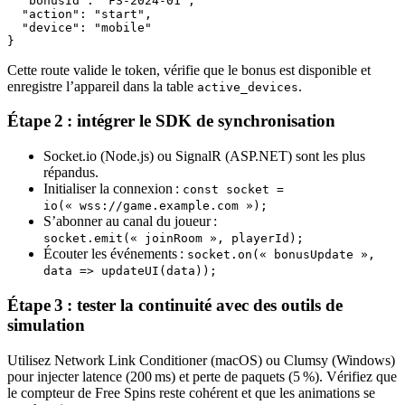
  "bonusId": "FS-2024-01",

  "action": "start",

  "device": "mobile"

Cette route valide le token, vérifie que le bonus est disponible et
enregistre l’appareil dans la table
.
active_devices
Étape 2 : intégrer le SDK de synchronisation
Socket.io (Node.js) ou SignalR (ASP.NET) sont les plus
répandus.
Initialiser la connexion :
const socket =
io(« wss://game.example.com »);
S’abonner au canal du joueur :
socket.emit(« joinRoom », playerId);
Écouter les événements :
socket.on(« bonusUpdate »,
data => updateUI(data));
Étape 3 : tester la continuité avec des outils de
simulation
Utilisez Network Link Conditioner (macOS) ou Clumsy (Windows)
pour injecter latence (200 ms) et perte de paquets (5 %). Vérifiez que
le compteur de Free Spins reste cohérent et que les animations se