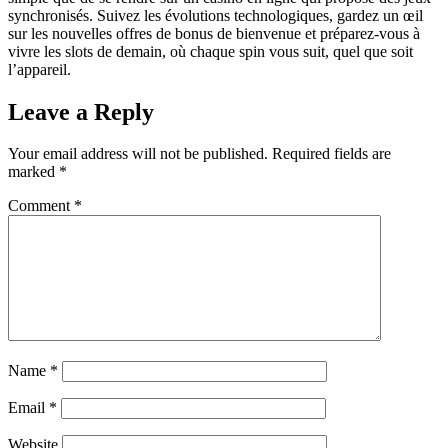
synchronisés. Suivez les évolutions technologiques, gardez un œil
sur les nouvelles offres de bonus de bienvenue et préparez‑vous à
vivre les slots de demain, où chaque spin vous suit, quel que soit
l’appareil.
Leave a Reply
Your email address will not be published.
Required fields are
marked
*
Comment
*
Name
*
Email
*
Website