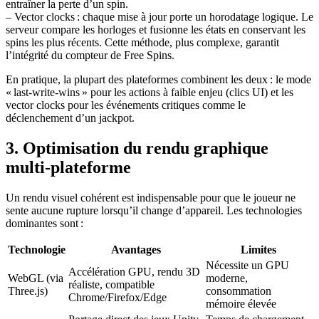
entraîner la perte d’un spin.
– Vector clocks : chaque mise à jour porte un horodatage logique. Le
serveur compare les horloges et fusionne les états en conservant les
spins les plus récents. Cette méthode, plus complexe, garantit
l’intégrité du compteur de Free Spins.
En pratique, la plupart des plateformes combinent les deux : le mode
« last‑write‑wins » pour les actions à faible enjeu (clics UI) et les
vector clocks pour les événements critiques comme le
déclenchement d’un jackpot.
3. Optimisation du rendu graphique
multi‑plateforme
Un rendu visuel cohérent est indispensable pour que le joueur ne
sente aucune rupture lorsqu’il change d’appareil. Les technologies
dominantes sont :
Technologie
Avantages
Limites
Nécessite un GPU
Accélération GPU, rendu 3D
WebGL (via
moderne,
réaliste, compatible
Three.js)
consommation
Chrome/Firefox/Edge
mémoire élevée