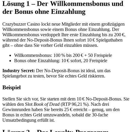
Lösung 1 – Der Willkommensbonus und
der Bonus ohne Einzahlung
Crazybuzzer Casino lockt neue Mitglieder mit einem großzügigen
Willkommensbonus sowie einem Bonus ohne Einzahlung. Der
Willkommensbonus verdoppelt Ihre erste Einzahlung bis zu 200 €,
während der No‑Deposit‑Bonus Ihnen sofort 10 € Spielguthaben
gibt – ohne dass Sie vorher Geld einzahlen müssen.
Willkommensbonus: 100 % bis 200 € + 50 Freispiele
Bonus ohne Einzahlung: 10 € sofort, 20 Freispiele
Industry Secret:
Der No‑Deposit‑Bonus ist ideal, um das
Spielangebot zu testen, bevor Sie echtes Geld riskieren.
Beispiel
Stellen Sie sich vor, Sie starten mit dem 10 € No‑Deposit‑Bonus. Sie
wählen den Slot
Book of Dead
(RTP 96,21 %). Nach drei
Gewinnrunden haben Sie bereits 25 € erreicht – genug, um den
Bonus in echtes Geld umzuwandeln, sobald die 30‑fache
Umsatzbedingung erfüllt ist.