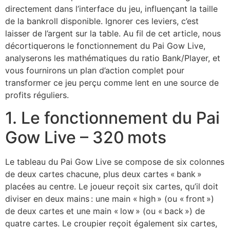
directement dans l’interface du jeu, influençant la taille
de la bankroll disponible. Ignorer ces leviers, c’est
laisser de l’argent sur la table. Au fil de cet article, nous
décortiquerons le fonctionnement du Pai Gow Live,
analyserons les mathématiques du ratio Bank/Player, et
vous fournirons un plan d’action complet pour
transformer ce jeu perçu comme lent en une source de
profits réguliers.
1. Le fonctionnement du Pai
Gow Live – 320 mots
Le tableau du Pai Gow Live se compose de six colonnes
de deux cartes chacune, plus deux cartes « bank »
placées au centre. Le joueur reçoit six cartes, qu’il doit
diviser en deux mains : une main « high » (ou « front »)
de deux cartes et une main « low » (ou « back ») de
quatre cartes. Le croupier reçoit également six cartes,