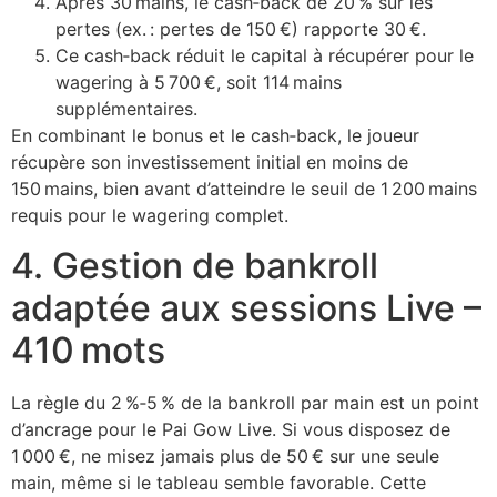
Après 30 mains, le cash‑back de 20 % sur les
pertes (ex. : pertes de 150 €) rapporte 30 €.
Ce cash‑back réduit le capital à récupérer pour le
wagering à 5 700 €, soit 114 mains
supplémentaires.
En combinant le bonus et le cash‑back, le joueur
récupère son investissement initial en moins de
150 mains, bien avant d’atteindre le seuil de 1 200 mains
requis pour le wagering complet.
4. Gestion de bankroll
adaptée aux sessions Live –
410 mots
La règle du 2 %‑5 % de la bankroll par main est un point
d’ancrage pour le Pai Gow Live. Si vous disposez de
1 000 €, ne misez jamais plus de 50 € sur une seule
main, même si le tableau semble favorable. Cette