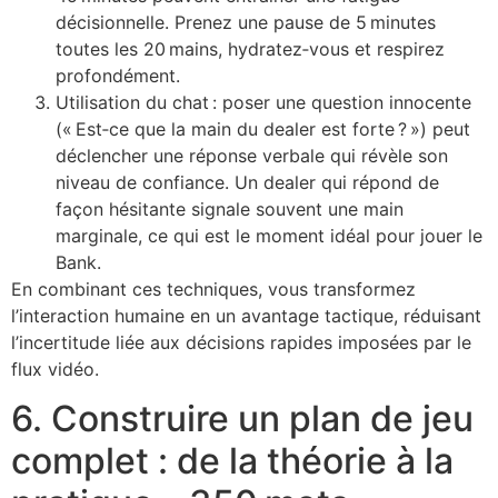
décisionnelle. Prenez une pause de 5 minutes
toutes les 20 mains, hydratez‑vous et respirez
profondément.
Utilisation du chat : poser une question innocente
(« Est‑ce que la main du dealer est forte ? ») peut
déclencher une réponse verbale qui révèle son
niveau de confiance. Un dealer qui répond de
façon hésitante signale souvent une main
marginale, ce qui est le moment idéal pour jouer le
Bank.
En combinant ces techniques, vous transformez
l’interaction humaine en un avantage tactique, réduisant
l’incertitude liée aux décisions rapides imposées par le
flux vidéo.
6. Construire un plan de jeu
complet : de la théorie à la