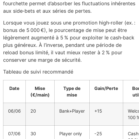
fourchette permet d’absorber les fluctuations inhérentes
aux side‑bets et aux séries de pertes.
Lorsque vous jouez sous une promotion high‑roller (ex. :
bonus de 5 000 €), le pourcentage de mise peut être
légèrement augmenté à 5 % pour exploiter le cash‑back
plus généreux. À l’inverse, pendant une période de
reload bonus limité, il vaut mieux rester à 2 % pour
conserver une marge de sécurité.
Tableau de suivi recommandé
Date
Mise
Type de
Gain/Perte
Bo
(€/main)
mise
uti
06/06
20
Bank+Player
+15
Welc
100 
07/06
30
Player only
-25
Cash