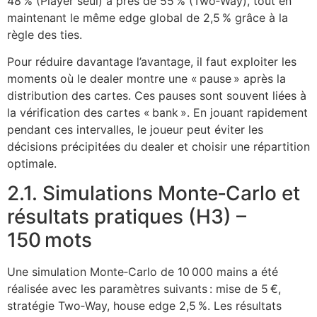
48 % (Player seul) à près de 55 % (Two‑Way), tout en
maintenant le même edge global de 2,5 % grâce à la
règle des ties.
Pour réduire davantage l’avantage, il faut exploiter les
moments où le dealer montre une « pause » après la
distribution des cartes. Ces pauses sont souvent liées à
la vérification des cartes « bank ». En jouant rapidement
pendant ces intervalles, le joueur peut éviter les
décisions précipitées du dealer et choisir une répartition
optimale.
2.1. Simulations Monte‑Carlo et
résultats pratiques (H3) –
150 mots
Une simulation Monte‑Carlo de 10 000 mains a été
réalisée avec les paramètres suivants : mise de 5 €,
stratégie Two‑Way, house edge 2,5 %. Les résultats