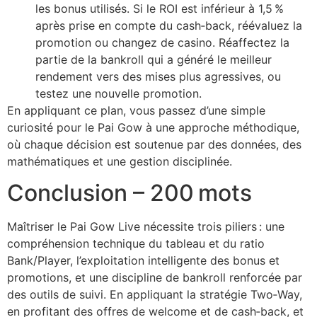
les bonus utilisés. Si le ROI est inférieur à 1,5 %
après prise en compte du cash‑back, réévaluez la
promotion ou changez de casino. Réaffectez la
partie de la bankroll qui a généré le meilleur
rendement vers des mises plus agressives, ou
testez une nouvelle promotion.
En appliquant ce plan, vous passez d’une simple
curiosité pour le Pai Gow à une approche méthodique,
où chaque décision est soutenue par des données, des
mathématiques et une gestion disciplinée.
Conclusion – 200 mots
Maîtriser le Pai Gow Live nécessite trois piliers : une
compréhension technique du tableau et du ratio
Bank/Player, l’exploitation intelligente des bonus et
promotions, et une discipline de bankroll renforcée par
des outils de suivi. En appliquant la stratégie Two‑Way,
en profitant des offres de welcome et de cash‑back, et