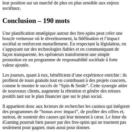
leur position sur un marché de plus en plus sensible aux enjeux
sociétaux.
Conclusion – 190 mots
Une planification stratégique autour des free‑spins peut créer une
boucle vertueuse où le divertissement, la fidélisation et l’impact
sociétal se renforcent mutuellement. En respectant la législation, en
s’appuyant sur des technologies fiables et en communiquant de
façon transparente, les opérateurs transforment une simple
promotion en un programme de responsabilité sociétale à forte
valeur ajoutée.
Les joueurs, quant à eux, bénéficient d’une expérience enrichie : ils
profitent de tours gratuits tout en contribuant à des projets concrets,
comme le montre le succès de “Spin & Smile”. Cette synergie attire
de nouveaux clients, augmente la rétention et génère des retours
positifs tant sur le plan financier que sur le plan social.
Il appartient donc aux lecteurs de rechercher les casinos qui intègrent
des programmes de “bonus avec impact”, de profiter des offres et,
surtout, de soutenir des causes qui leur tiennent à cœur. Le futur du
iGaming pourrait bien passer par des free‑spins qui ne tournent pas
seulement pour gagner, mais aussi pour donner.