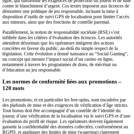
ligne, qui harmonise les exigences de protection du joueur et de lutte
contre le blanchiment d’argent. Ces textes imposent aux licences de
démontrer une politique de jeu responsable, incluant la mise à
disposition d’outils de suivi GPS de localisation pour limiter l’accès
aux mineurs, ainsi que des fonctions de contrôle parental.
Parallèlement, la notion de responsabilité sociétale (RSE) s’est
infiltrée dans les critères d’évaluation des licences. Les autorités
attendent désormais que les opérateurs intègrent des actions
concrètes en faveur du public, au-delà du simple respect de la
législation. Cette évolution a donné naissance au “Social Gaming”,
un concept qui mesure l’impact social d’un casino en ligne,
notamment à travers les programmes de dons, de mécénat ou
d’éducation au jeu responsable.
Les normes de conformité liées aux promotions –
120 mots
Les promotions, et en particulier les free‑spins, sont encadrées par
des plafonds de mise et des exigences de vérification d’âge strictes.
Tout bonus doit être accompagné d’un contrôle de l’identité du
joueur, d’une vérification de la localisation via le suivi GPS et d’une
évaluation du profil de risque. Les opérateurs doivent également
garantir la confidentialité des données collectées, conformément au
RGPD, et appliquer des limites de mise (wagering) clairement