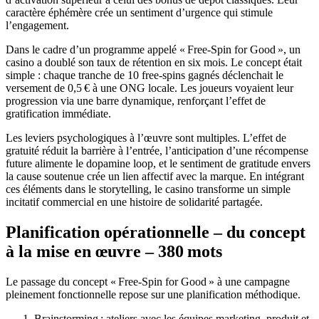
caractère éphémère crée un sentiment d’urgence qui stimule
l’engagement.
Dans le cadre d’un programme appelé « Free‑Spin for Good », un
casino a doublé son taux de rétention en six mois. Le concept était
simple : chaque tranche de 10 free‑spins gagnés déclenchait le
versement de 0,5 € à une ONG locale. Les joueurs voyaient leur
progression via une barre dynamique, renforçant l’effet de
gratification immédiate.
Les leviers psychologiques à l’œuvre sont multiples. L’effet de
gratuité réduit la barrière à l’entrée, l’anticipation d’une récompense
future alimente le dopamine loop, et le sentiment de gratitude envers
la cause soutenue crée un lien affectif avec la marque. En intégrant
ces éléments dans le storytelling, le casino transforme un simple
incitatif commercial en une histoire de solidarité partagée.
Planification opérationnelle – du concept
à la mise en œuvre – 380 mots
Le passage du concept « Free‑Spin for Good » à une campagne
pleinement fonctionnelle repose sur une planification méthodique.
Brainstorming : ateliers avec les équipes marketing, produit et