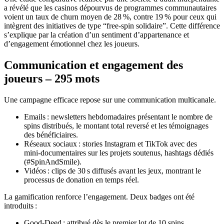
a révélé que les casinos dépourvus de programmes communautaires
voient un taux de churn moyen de 28 %, contre 19 % pour ceux qui
intègrent des initiatives de type “free‑spin solidaire”. Cette différence
s’explique par la création d’un sentiment d’appartenance et
d’engagement émotionnel chez les joueurs.
Communication et engagement des
joueurs – 295 mots
Une campagne efficace repose sur une communication multicanale.
Emails : newsletters hebdomadaires présentant le nombre de
spins distribués, le montant total reversé et les témoignages
des bénéficiaires.
Réseaux sociaux : stories Instagram et TikTok avec des
mini‑documentaires sur les projets soutenus, hashtags dédiés
(#SpinAndSmile).
Vidéos : clips de 30 s diffusés avant les jeux, montrant le
processus de donation en temps réel.
La gamification renforce l’engagement. Deux badges ont été
introduits :
Good‑Deed : attribué dès le premier lot de 10 spins.