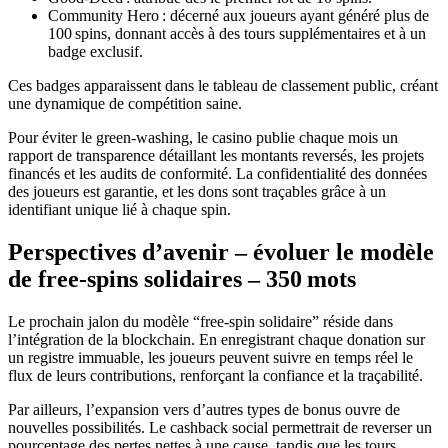
Community Hero : décerné aux joueurs ayant généré plus de
100 spins, donnant accès à des tours supplémentaires et à un
badge exclusif.
Ces badges apparaissent dans le tableau de classement public, créant
une dynamique de compétition saine.
Pour éviter le green‑washing, le casino publie chaque mois un
rapport de transparence détaillant les montants reversés, les projets
financés et les audits de conformité. La confidentialité des données
des joueurs est garantie, et les dons sont traçables grâce à un
identifiant unique lié à chaque spin.
Perspectives d’avenir – évoluer le modèle
de free‑spins solidaires – 350 mots
Le prochain jalon du modèle “free‑spin solidaire” réside dans
l’intégration de la blockchain. En enregistrant chaque donation sur
un registre immuable, les joueurs peuvent suivre en temps réel le
flux de leurs contributions, renforçant la confiance et la traçabilité.
Par ailleurs, l’expansion vers d’autres types de bonus ouvre de
nouvelles possibilités. Le cashback social permettrait de reverser un
pourcentage des pertes nettes à une cause, tandis que les tours