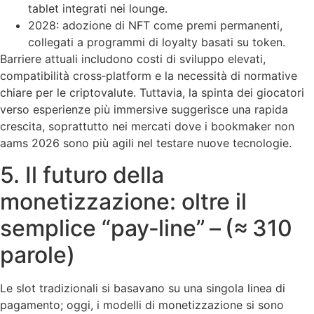
tablet integrati nei lounge.
2028: adozione di NFT come premi permanenti,
collegati a programmi di loyalty basati su token.
Barriere attuali includono costi di sviluppo elevati,
compatibilità cross‑platform e la necessità di normative
chiare per le criptovalute. Tuttavia, la spinta dei giocatori
verso esperienze più immersive suggerisce una rapida
crescita, soprattutto nei mercati dove i bookmaker non
aams 2026 sono più agili nel testare nuove tecnologie.
5. Il futuro della
monetizzazione: oltre il
semplice “pay‑line” – (≈ 310
parole)
Le slot tradizionali si basavano su una singola linea di
pagamento; oggi, i modelli di monetizzazione si sono