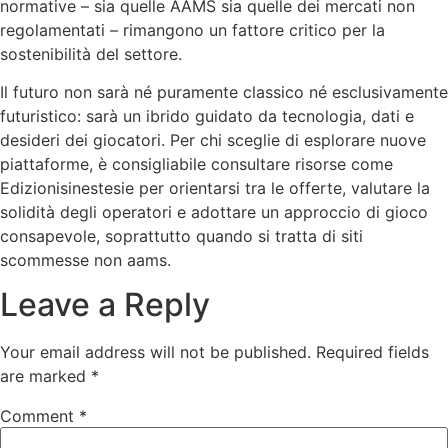
normative – sia quelle AAMS sia quelle dei mercati non
regolamentati – rimangono un fattore critico per la
sostenibilità del settore.
Il futuro non sarà né puramente classico né esclusivamente
futuristico: sarà un ibrido guidato da tecnologia, dati e
desideri dei giocatori. Per chi sceglie di esplorare nuove
piattaforme, è consigliabile consultare risorse come
Edizionisinestesie per orientarsi tra le offerte, valutare la
solidità degli operatori e adottare un approccio di gioco
consapevole, soprattutto quando si tratta di siti
scommesse non aams.
Leave a Reply
Your email address will not be published.
Required fields
are marked
*
Comment
*