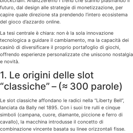
blockchain. Analizzeremo i trend che stanno plasmando il
futuro, dal design alle strategie di monetizzazione, per
capire quale direzione sta prendendo l’intero ecosistema
del gioco d’azzardo online.
La tesi centrale è chiara: non è la sola innovazione
tecnologica a guidare il cambiamento, ma la capacità dei
casinò di diversificare il proprio portafoglio di giochi,
offrendo esperienze personalizzate che uniscono nostalgia
e novità.
1. Le origini delle slot
“classiche” – (≈ 300 parole)
Le slot classiche affondano le radici nella “Liberty Bell”,
lanciata da Bally nel 1895. Con i suoi tre rulli e cinque
simboli (campana, cuore, diamante, piccione e ferro di
cavallo), la macchina introdusse il concetto di
combinazione vincente basata su linee orizzontali fisse.