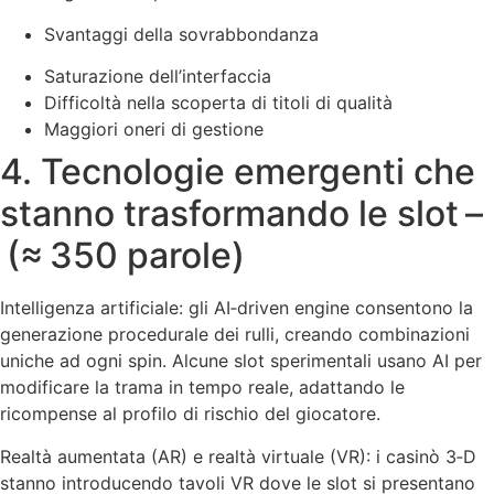
Svantaggi della sovrabbondanza
Saturazione dell’interfaccia
Difficoltà nella scoperta di titoli di qualità
Maggiori oneri di gestione
4. Tecnologie emergenti che
stanno trasformando le slot –
(≈ 350 parole)
Intelligenza artificiale: gli AI‑driven engine consentono la
generazione procedurale dei rulli, creando combinazioni
uniche ad ogni spin. Alcune slot sperimentali usano AI per
modificare la trama in tempo reale, adattando le
ricompense al profilo di rischio del giocatore.
Realtà aumentata (AR) e realtà virtuale (VR): i casinò 3‑D
stanno introducendo tavoli VR dove le slot si presentano