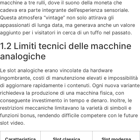
macchine a tre rulli, dove il suono della moneta che
cadeva era parte integrante dell’esperienza sensoriale.
Questa atmosfera “vintage” non solo attirava gli
appassionati di lunga data, ma generava anche un valore
aggiunto per i visitatori in cerca di un tuffo nel passato.
1.2 Limiti tecnici delle macchine
analogiche
Le slot analogiche erano vincolate da hardware
ingombrante, costi di manutenzione elevati e impossibilità
di aggiornare rapidamente i contenuti. Ogni nuova variante
richiedeva la produzione di una macchina fisica, con
conseguente investimento in tempo e denaro. Inoltre, le
restrizioni meccaniche limitavano la varietà di simboli e
funzioni bonus, rendendo difficile competere con le future
slot video.
Caratteristica
Slot classica
Slot moderna