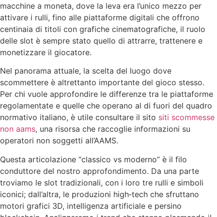
macchine a moneta, dove la leva era l’unico mezzo per
attivare i rulli, fino alle piattaforme digitali che offrono
centinaia di titoli con grafiche cinematografiche, il ruolo
delle slot è sempre stato quello di attrarre, trattenere e
monetizzare il giocatore.
Nel panorama attuale, la scelta del luogo dove
scommettere è altrettanto importante del gioco stesso.
Per chi vuole approfondire le differenze tra le piattaforme
regolamentate e quelle che operano al di fuori del quadro
normativo italiano, è utile consultare il sito
siti scommesse
non aams
, una risorsa che raccoglie informazioni su
operatori non soggetti all’AAMS.
Questa articolazione “classico vs moderno” è il filo
conduttore del nostro approfondimento. Da una parte
troviamo le slot tradizionali, con i loro tre rulli e simboli
iconici; dall’altra, le produzioni high‑tech che sfruttano
motori grafici 3D, intelligenza artificiale e persino