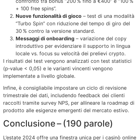
confronto tra bonus “200 % fino a €400” e “100 %
+ 100 free spins”.
Nuove funzionalità di gioco
– test di una modalità
“Turbo Spin” con riduzione del tempo di giro del
30 % contro la versione standard.
Messaggi di onboarding
– variazione del copy
introduttivo per evidenziare il supporto in lingua
locale vs. focus su velocità dei prelievi crypto.
I risultati dei test vengono analizzati con test statistici
(p‑value < 0,05) e le varianti vincenti vengono
implementate a livello globale.
Infine, è consigliabile impostare un ciclo di revisione
trimestrale dei dati, includendo feedback dei clienti
raccolti tramite survey NPS, per allineare la roadmap di
prodotto alle esigenze emergenti del mercato estivo.
Conclusione – (190 parole)
L’estate 2024 offre una finestra unica per i casinò online