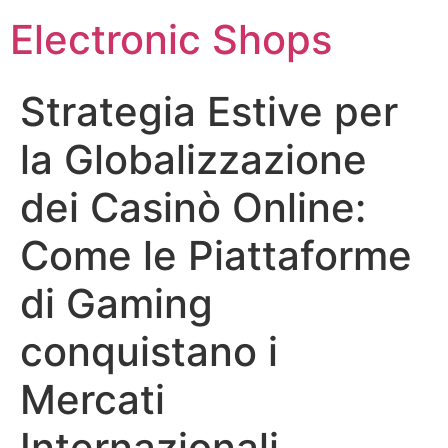
Electronic Shops
Strategia Estive per
la Globalizzazione
dei Casinò Online:
Come le Piattaforme
di Gaming
conquistano i
Mercati
Internazionali