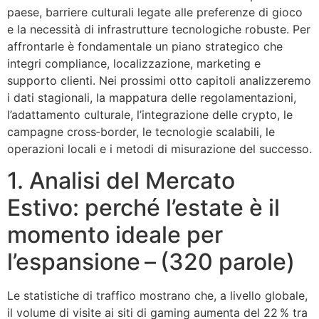
paese, barriere culturali legate alle preferenze di gioco
e la necessità di infrastrutture tecnologiche robuste. Per
affrontarle è fondamentale un piano strategico che
integri compliance, localizzazione, marketing e
supporto clienti. Nei prossimi otto capitoli analizzeremo
i dati stagionali, la mappatura delle regolamentazioni,
l’adattamento culturale, l’integrazione delle crypto, le
campagne cross‑border, le tecnologie scalabili, le
operazioni locali e i metodi di misurazione del successo.
1. Analisi del Mercato
Estivo: perché l’estate è il
momento ideale per
l’espansione – (320 parole)
Le statistiche di traffico mostrano che, a livello globale,
il volume di visite ai siti di gaming aumenta del 22 % tra