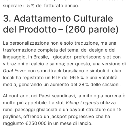
superare il 5 % del fatturato annuo.
3. Adattamento Culturale
del Prodotto – (260 parole)
La personalizzazione non è solo traduzione, ma una
trasformazione completa del tema, del design e del
linguaggio. In Brasile, i giocatori preferiscono slot con
vibrazioni di calcio e samba; per questo, una versione di
Goal Fever
con soundtrack brasiliano e simboli di club
locali ha registrato un RTP del 96,5 % e una volatilità
media, generando un aumento del 28 % delle sessioni.
Al contrario, nei Paesi scandinavi, la mitologia norrena è
molto più appetibile. La slot
Viking Legends
utilizza
rune, paesaggi ghiacciati e un payout structure con 15
paylines, offrendo un jackpot progressivo che ha
raggiunto €250 000 in un mese di lancio.