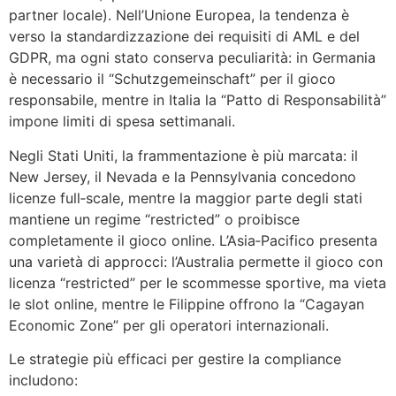
partner locale). Nell’Unione Europea, la tendenza è
verso la standardizzazione dei requisiti di AML e del
GDPR, ma ogni stato conserva peculiarità: in Germania
è necessario il “Schutzgemeinschaft” per il gioco
responsabile, mentre in Italia la “Patto di Responsabilità”
impone limiti di spesa settimanali.
Negli Stati Uniti, la frammentazione è più marcata: il
New Jersey, il Nevada e la Pennsylvania concedono
licenze full‑scale, mentre la maggior parte degli stati
mantiene un regime “restricted” o proibisce
completamente il gioco online. L’Asia‑Pacifico presenta
una varietà di approcci: l’Australia permette il gioco con
licenza “restricted” per le scommesse sportive, ma vieta
le slot online, mentre le Filippine offrono la “Cagayan
Economic Zone” per gli operatori internazionali.
Le strategie più efficaci per gestire la compliance
includono: