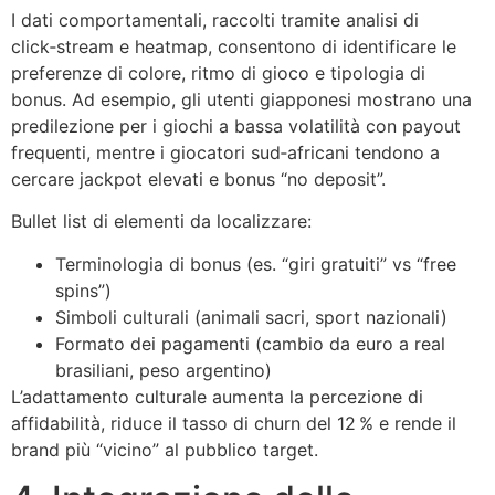
I dati comportamentali, raccolti tramite analisi di
click‑stream e heatmap, consentono di identificare le
preferenze di colore, ritmo di gioco e tipologia di
bonus. Ad esempio, gli utenti giapponesi mostrano una
predilezione per i giochi a bassa volatilità con payout
frequenti, mentre i giocatori sud‑africani tendono a
cercare jackpot elevati e bonus “no deposit”.
Bullet list di elementi da localizzare:
Terminologia di bonus (es. “giri gratuiti” vs “free
spins”)
Simboli culturali (animali sacri, sport nazionali)
Formato dei pagamenti (cambio da euro a real
brasiliani, peso argentino)
L’adattamento culturale aumenta la percezione di
affidabilità, riduce il tasso di churn del 12 % e rende il
brand più “vicino” al pubblico target.