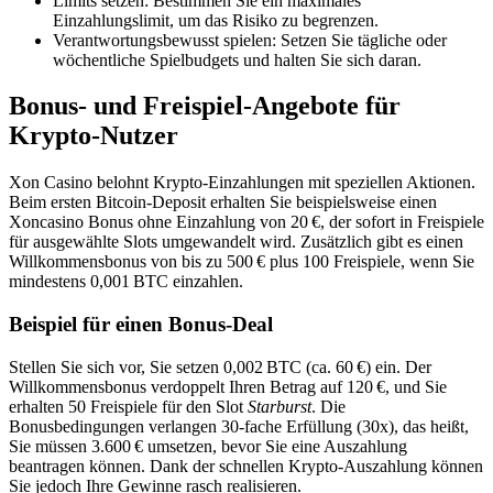
Limits setzen: Bestimmen Sie ein maximales
Einzahlungslimit, um das Risiko zu begrenzen.
Verantwortungsbewusst spielen: Setzen Sie tägliche oder
wöchentliche Spielbudgets und halten Sie sich daran.
Bonus‑ und Freispiel‑Angebote für
Krypto‑Nutzer
Xon Casino belohnt Krypto‑Einzahlungen mit speziellen Aktionen.
Beim ersten Bitcoin‑Deposit erhalten Sie beispielsweise einen
Xoncasino Bonus ohne Einzahlung von 20 €, der sofort in Freispiele
für ausgewählte Slots umgewandelt wird. Zusätzlich gibt es einen
Willkommensbonus von bis zu 500 € plus 100 Freispiele, wenn Sie
mindestens 0,001 BTC einzahlen.
Beispiel für einen Bonus‑Deal
Stellen Sie sich vor, Sie setzen 0,002 BTC (ca. 60 €) ein. Der
Willkommensbonus verdoppelt Ihren Betrag auf 120 €, und Sie
erhalten 50 Freispiele für den Slot
Starburst
. Die
Bonusbedingungen verlangen 30‑fache Erfüllung (30x), das heißt,
Sie müssen 3.600 € umsetzen, bevor Sie eine Auszahlung
beantragen können. Dank der schnellen Krypto‑Auszahlung können
Sie jedoch Ihre Gewinne rasch realisieren.